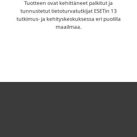
Tuotteen ovat kehittäneet palkitut ja
tunnustetut tietoturvatutkijat ESETin 13
tutkimus- ja kehityskeskuksessa eri puolilla
maailmaa.
Yrityksen blogi
We Live Security -blogi
Kotikäyttäjät
Yrityskäyttäjät
Kumppanit