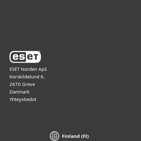
Tuki
Tietoja ESETistä
ESET Norden ApS
Korskildelund 6,
2670 Greve
Danmark
Yhteystiedot
Finland (FI)