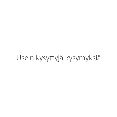
"You are reliably protected without even
noticing that the virus protection is active."
Usein kysyttyjä kysymyksiä
Miten voin ladata/asentaa
ESET-ohjelmiston ostamisen
jälkeen?
Voinko kokeilla ESET-
ohjelmistoa ennen ostamista?