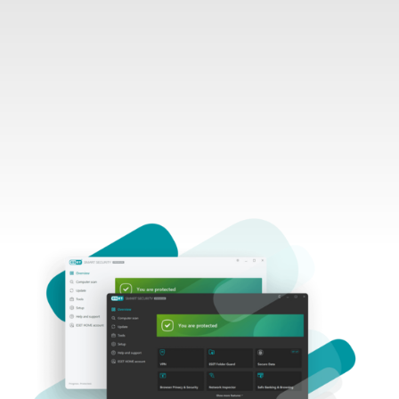
Hinta voimassa vain ensimmäisen kauden ajan.