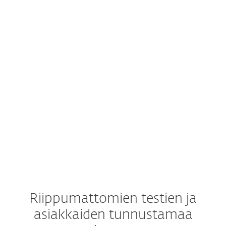
Windows
Windows ARM
macOS
Android
iOS
Riippumattomien testien ja
asiakkaiden tunnustamaa