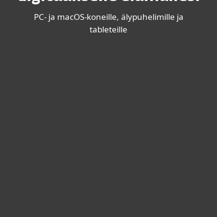
PC- ja macOS-koneille, älypuhelimille ja
tableteille
Paluu arkeen?
ULTIMATE
SÄÄSTÄ 20 %
Käytä laitteitasi rauhallisin mielin – hanki
huippuluokan suojauspakettimme, johon
sisältyvät
VPN, henkilöllisyyden suojaus
ja
kiristysohjelmakorjaus
.