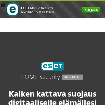
×
ESET Mobile Security
ASENNA
MENU
ILMAINEN – Google Playss
HOME Security
2026 EDITION
Kaiken kattava suojaus
digitaaliselle elämällesi