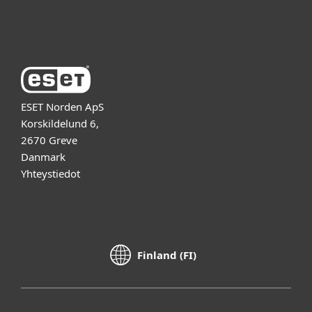
Tietoja ESETistä
ESET Norden ApS
Korskildelund 6,
2670 Greve
Danmark
Yhteystiedot
Finland (FI)