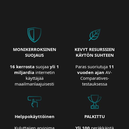
MONIKERROKSINEN
KEVYT RESURSSIEN
SUOJAUS
KÄYTÖN SUHTEEN
16 kerrosta
suojaa
yli 1
Paras suoriutuja
11
miljardia
internetin
vuoden ajan
AV-
käyttäjää
Comparatives-
maailmanlaajuisesti
testauksessa
Helppokäyttöinen
PALKITTU
Kuluttajien arvioima
Yli 100
peräkkäistä