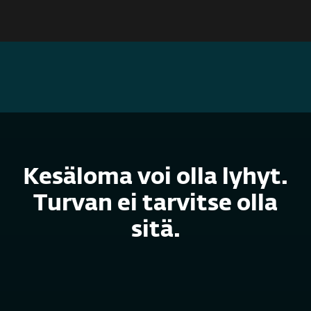
MENU
PALUU ARKEEN: SÄÄSTÄ 20 % ESET HOME SECURITY
PREMIUM- JA ULTIMATE-PAKETEISTA
Kesäloma voi olla lyhyt.
Turvan ei tarvitse olla
sitä.
ESET HOME Security