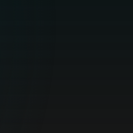
KODIN TIETOTURVA
Yrityskäyttäjät
Yrityksen päätepisteiden, tietojen ja
verkon monipuolinen suojaus.
YRITYKSEN TIETOTURVA