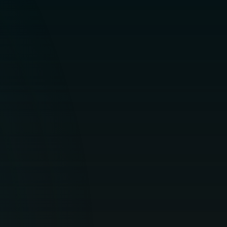
OFFER DETAILS
Kotikäyttäjät
Optimaalinen verkkoturvallisuus
henkilökohtaisille laitteillesi.