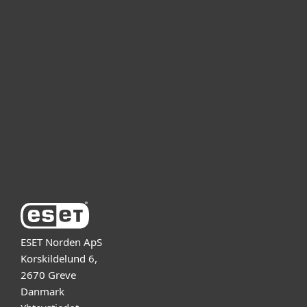
Kotikäyttäjät
Yrityskäyttäjät
Kumppanit
Tuki
Tietoja ESETistä
ESET Norden ApS
Korskildelund 6,
2670 Greve
Danmark