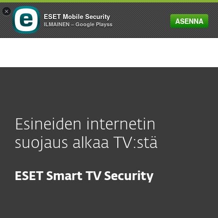
×
ESET Mobile Security
ASENNA
MENU
ILMAINEN – Google Playss
Esineiden internetin
suojaus alkaa TV:stä
ESET Smart TV Security