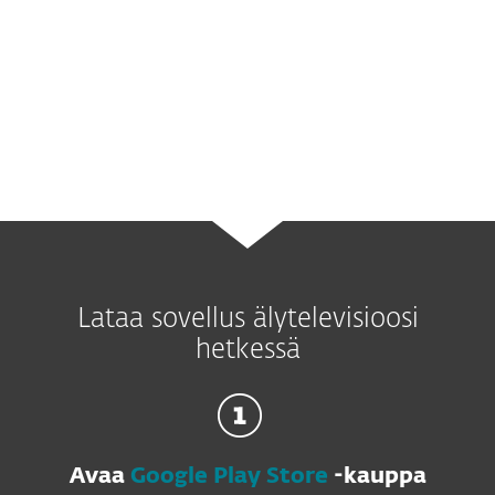
internetin kautta.
Kun yhdistät minkä tahansa laitteesi,
tarvitset luotettavan
internet-tietoturvan.
Lataa sovellus älytelevisioosi
hetkessä
Avaa
Google Play Store
-kauppa