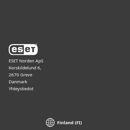
Tuki
Tietoja ESETistä
ESET Norden ApS
Korskildelund 6,
2670 Greve
Danmark
Yhteystiedot
Finland (FI)