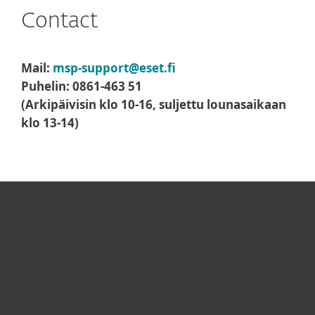
Contact
Mail:
msp-support@eset.fi
Puhelin: 0861-463 51
(Arkipäivisin klo 10-16, suljettu lounasaikaan
klo 13-14)
Kotikäyttäjät
Yrityskäyttäjät
Kumppanit