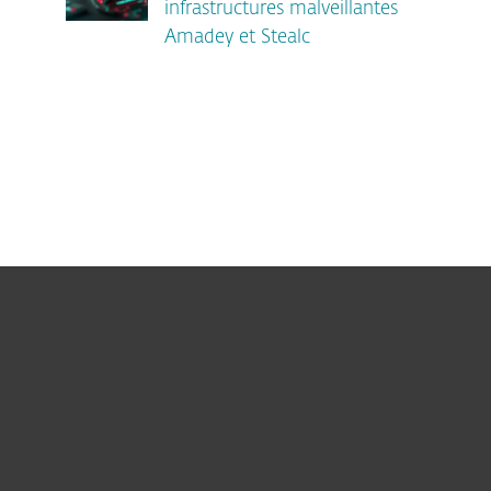
infrastructures malveillantes
Amadey et Stealc