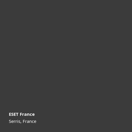
Particuliers
Professionnels
Partenariat
Support
À propos d’ESET
ESET France
Serris, France