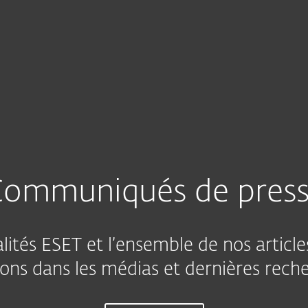
Partenaires
À Propos
os articles
se
Contact
ommuniqués de pres
lités ESET et l’ensemble de nos artic
ons dans les médias et dernières rech