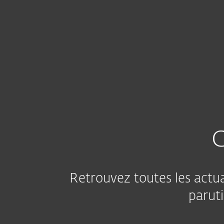
Particuliers
Entreprises
FR
A propos d'ESET
Centre Presse
N
À Propos d'ESET
Centre Pres
C
Retrouvez toutes les actua
paruti