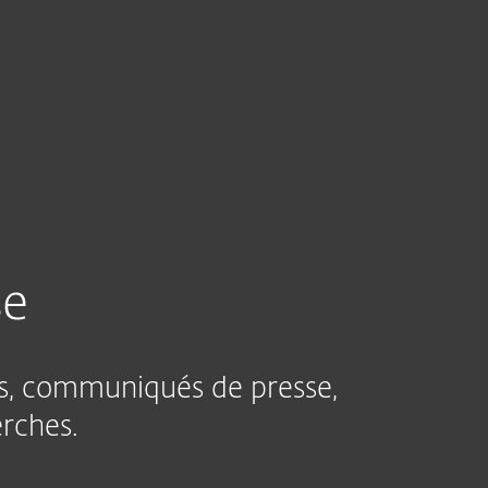
Acheter
À propos
France
se
les, communiqués de presse,
erches.