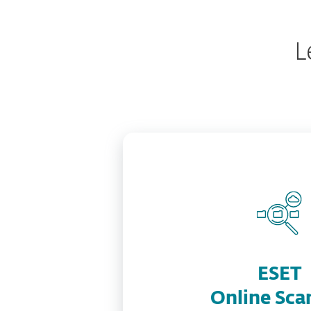
L
ESET
Online Sca