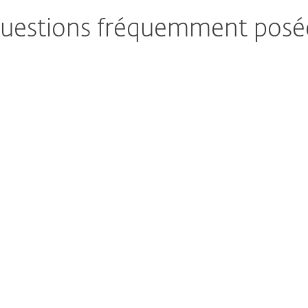
uestions fréquemment posé
 si un site web est légitime ?
i un site web n’est pas fiable ?
 les escrocs en ligne ?
r ESET Link Checker ?