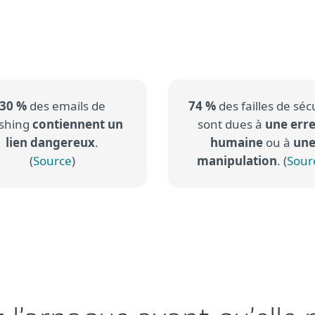
30 %
des emails de
74 %
des failles de séc
ishing
contiennent un
sont dues à
une err
lien dangereux
.
humaine
ou à
un
(
Source
)
manipulation
. (
Sour