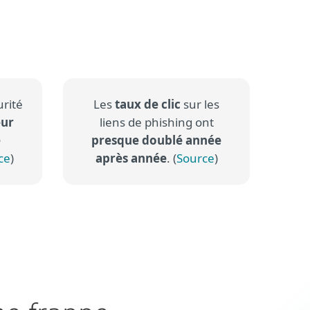
Quel est son fonctionnement ?
urité
Les
taux de clic
sur les
eur
liens de phishing ont
e
presque doublé année
ce
)
après année
. (
Source
)