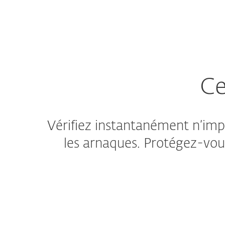
Particuliers
Entreprises
FR
Particuliers
ESET Link Checker
Sécurité pour particuliers
Ce
Vérifiez instantanément n’impo
les arnaques. Protégez-vous 