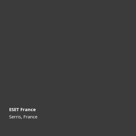
Particuliers
Professionnels
Partenariat
Support
À propos d’ESET
ESET France
Serris, France