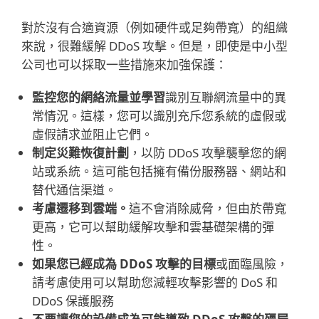
對於沒有合適資源（例如硬件或足夠帶寬）的組織
來說，很難緩解 DDoS 攻擊。但是，即使是中小型
公司也可以採取一些措施來加強保護：
監控您的網絡流量並學習
識別互聯網流量中的異
常情況。這樣，您可以識別充斥您系統的虛假或
虛假請求並阻止它們。
制定災難恢復計劃
，以防 DDoS 攻擊襲擊您的網
站或系統。這可能包括擁有備份服務器、網站和
替代通信渠道。
考慮遷移到雲端。
這不會消除威脅，但由於帶寬
更高，它可以幫助緩解攻擊和雲基礎架構的彈
性。
如果您已經成為 DDoS 攻擊的目標
或面臨風險，
請考慮使用可以幫助您減輕攻擊影響的 DoS 和
DDoS 保護服務