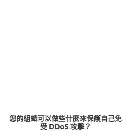
6。自 2020 年以來，針對受害者網站的 DDoS
攻擊也成為知名勒索軟件團伙使用的“三重敲
詐”計劃的一部分，在竊取和加密目標數據的基
礎上增加了 DDoS。
7。暗網上有
DDoS 出租
服務這使得即使是沒
有經驗但有金錢和動機（例如獲得優於競爭對
手的優勢）的參與者也可以組織 DDoS 攻擊。
您的組織可以做些什麼來保護自己免
受 DDoS 攻擊？