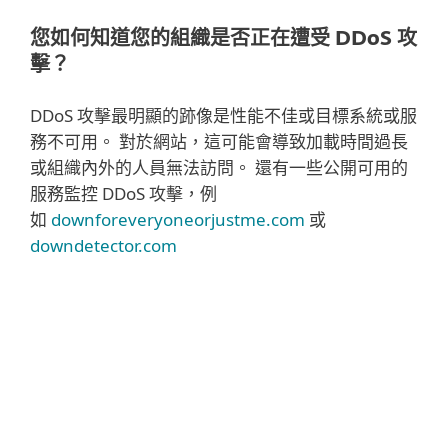
您如何知道您的組織是否正在遭受 DDoS 攻
擊？
DDoS 攻擊最明顯的跡像是性能不佳或目標系統或服
務不可用。 對於網站，這可能會導致加載時間過長
或組織內外的人員無法訪問。 還有一些公開可用的
服務監控 DDoS 攻擊，例
如
downforeveryoneorjustme.com
或
downdetector.com
閱讀更多
DDoS 攻擊也可以通過監控和分析網絡流量來
識別，這些流量識別出使一個或多個公司係統
過載的虛假或垃圾請求。 在某些情況下，勒索
消息還可能指向可能或正在進行的 DDoS 攻