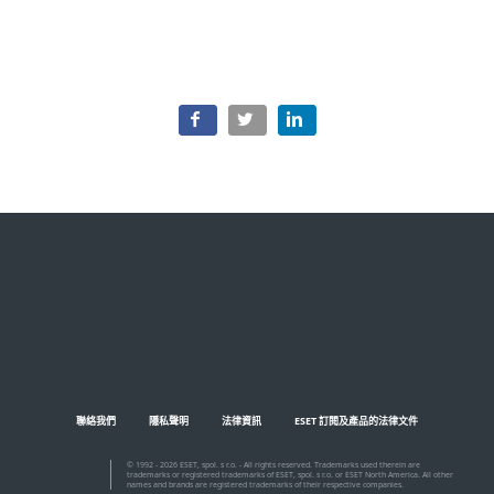
所有主題
聯絡我們
隱私聲明
法律資訊
ESET 訂閱及產品的法律文件
© 1992 - 2026 ESET, spol. s r.o. - All rights reserved. Trademarks used therein are
trademarks or registered trademarks of ESET, spol. s r.o. or ESET North America. All other
names and brands are registered trademarks of their respective companies.