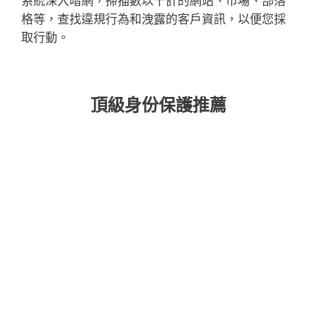
系統深入暗網，掃描數以千計的網站、市場、部落
格等，查找違規行為和洩露的客戶資訊，以便您採
取行動。
頂級身份保護推薦
ULTIMATE
取得我們最頂級的安全方案，包含 VPN、身
分防護及勒索軟體修復功能，讓您全面安心