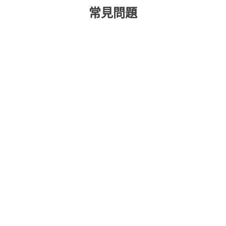
常見問題
如何接收未來資料外洩警報？
使用 ESET 身份保護是否需要下載
任何東西？
身份竊賊如何竊取個人資訊？
如何防止身份盜竊？
如果身份被盜，我該如何應對？
什麼是資料外洩，它們對我有什麼
影響？