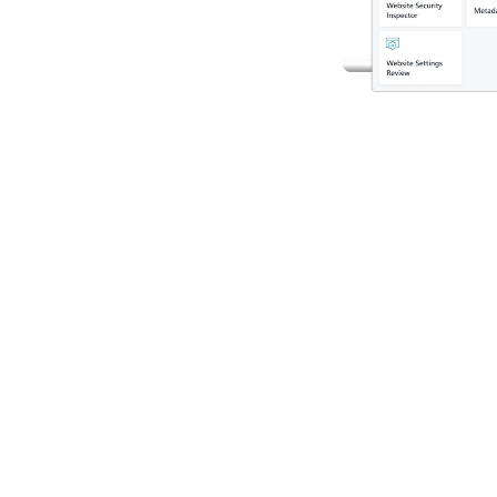
了解更多
是內建瀏覽器擴充功能，透
上體驗。整合
覽器擴充功能提
。
覽器清理
a Cleanup）
標記安全搜尋結
要的瀏覽器通
的即時保護。與
不同，此功能會
詐騙及其他可能被