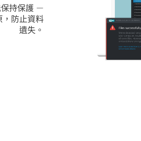
保持保護 —
原，防止資料
遺失。
了解更多
透過 勒索軟體修
將獲得強大的安全保
ld 協同運作，可自
時安全復原。無
ESET Small