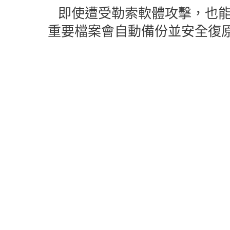
即使遭受勒索軟體攻擊，也能
重要檔案會自動備份並安全復
勒索軟體攻擊可能鎖住您最珍貴的檔案 — 但
復（Ransomware Remediation），您
障。此功能與 ESET 的 Ransomware Shie
動偵測威脅、備份高風險檔案，並在攻擊發生
需支付贖金，資料即可安全回復。
現已包含於 ESET HOME Security Ultimate 與 
Business Security。