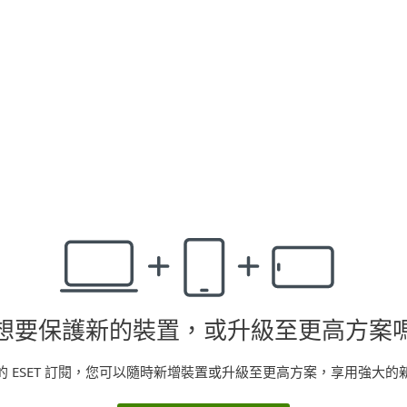
為您的所有網路
推出，可自動保
*將於今年稍後推出，
與 ESET Small 
想要保護新的裝置，或升級至更高方案
的 ESET 訂閱，您可以隨時新增裝置或升級至更高方案，享用強大的