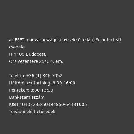
Rólunk
az ESET magyarországi képviseletét ellátó Sicontact Kft.
csapata
H-1106 Budapest,
Örs vezér tere 25/C 4. em.
Telefon: +36 (1) 346 7052
Hétfőtől csütörtökig: 8:00-16:00
Pénteken: 8:00-13:00
Bankszámlaszám:
K&H 10402283-50494850-54481005
További elérhetőségek