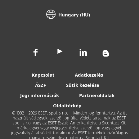
Hungary (HU)
Kapcsolat
Adatkezelés
ÁSZF
Sütik kezelése
Jogi információk
Partneroldalak
Oldaltérkép
© 1992 - 2026 ESET, spol. s r.o. – Minden jog fenntartva. Az itt
használt védjegyek, szerzői jog által védett tartalmak az ESET,
spol. s r.o. vagy az ESET Észak-Amerika illetve a Sicontact Kft.
márkajegyei vagy védjegyei, illetve szerzői jog vagy egyéb
jogszabály által védett tartalmai. Az ESET termékek kizárólagos
magyarországi disztribútora a Sicontact Kft.