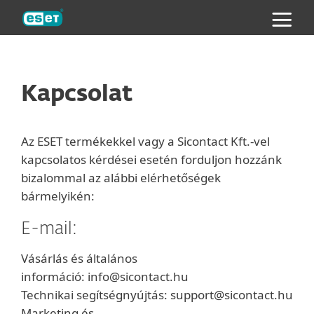
ESET
RÓLUNK
|
TECHNOLÓGIA
|
KAPCSOLAT
Kapcsolat
Az ESET termékekkel vagy a Sicontact Kft.-vel
kapcsolatos kérdései esetén forduljon hozzánk
bizalommal az alábbi elérhetőségek
bármelyikén:
E-mail:
Vásárlás és általános
információ: info@sicontact.hu
Technikai segítségnyújtás: support@sicontact.hu
Marketing és