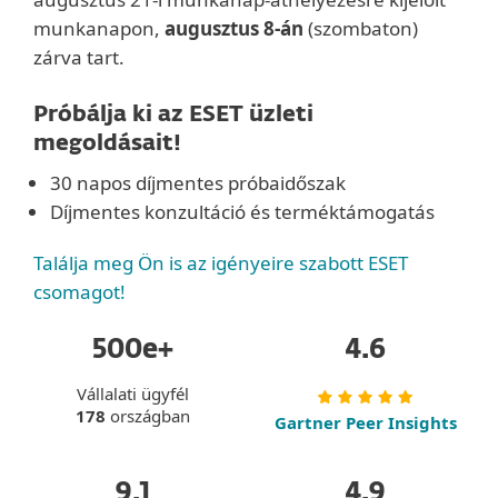
munkanapon,
augusztus 8-án
(szombaton)
zárva tart.
Próbálja ki az ESET üzleti
megoldásait!
30 napos díjmentes próbaidőszak
Díjmentes konzultáció és terméktámogatás
Találja meg Ön is az igényeire szabott ESET
csomagot!
500e+
4.6
Vállalati ügyfél
178
országban
Gartner Peer Insights
9.1
4.9