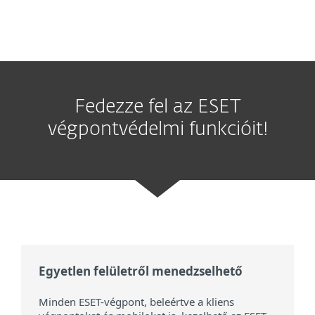
Fedezze fel az ESET
végpontvédelmi funkcióit!
Egyetlen felületről menedzselhető
Minden ESET-végpont, beleértve a kliens