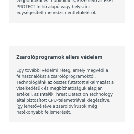
végpontokat és mobilokat is, kezelhető az ESET
PROTECT felhő alapú vagy helyszíni
egységesített menedzsmentfelületéről.
Zsarolóprogramok elleni védelem
Egy további védelmi réteg, amely megvédi a
felhasználókat a zsarolóprogramoktól.
Technológiánk az összes futtatott alkalmazást a
viselkedésük és megbízhatóságuk alapján
értékeli, az Intel® Threat Detection Technology
által biztosított CPU-telemetriával kiegészítve,
így lehetővé téve a zsarolóvírusok még
hatékonyabb felismerését.