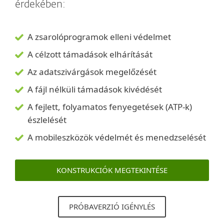
érdekében:
A zsarolóprogramok elleni védelmet
A célzott támadások elhárítását
Az adatszivárgások megelőzését
A fájl nélküli támadások kivédését
A fejlett, folyamatos fenyegetések (ATP-k)
észlelését
A mobileszközök védelmét és menedzselését
KONSTRUKCIÓK MEGTEKINTÉSE
PRÓBAVERZIÓ IGÉNYLÉS