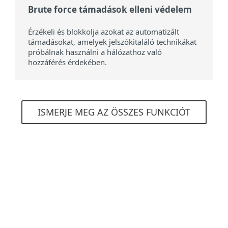
Brute force támadások elleni védelem
Érzékeli és blokkolja azokat az automatizált
támadásokat, amelyek jelszókitaláló technikákat
próbálnak használni a hálózathoz való
hozzáférés érdekében.
ISMERJE MEG AZ ÖSSZES FUNKCIÓT
Rendszerkövetelmények
Támogatott operációs rendszerek
Számítógépek esetén