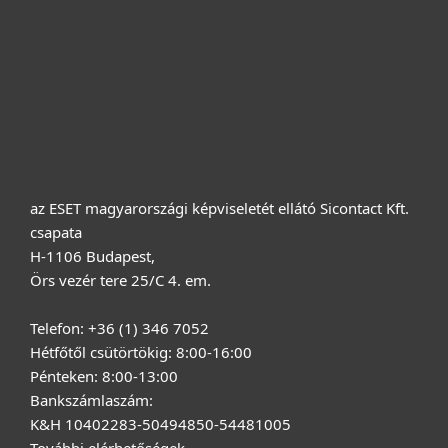
Terméktámogatás
Vásárlás
Rólunk
az ESET magyarországi képviseletét ellátó Sicontact Kft.
csapata
H-1106 Budapest,
Örs vezér tere 25/C 4. em.
Telefon: +36 (1) 346 7052
Hétfőtől csütörtökig: 8:00-16:00
Pénteken: 8:00-13:00
Bankszámlaszám:
K&H 10402283-50494850-54481005