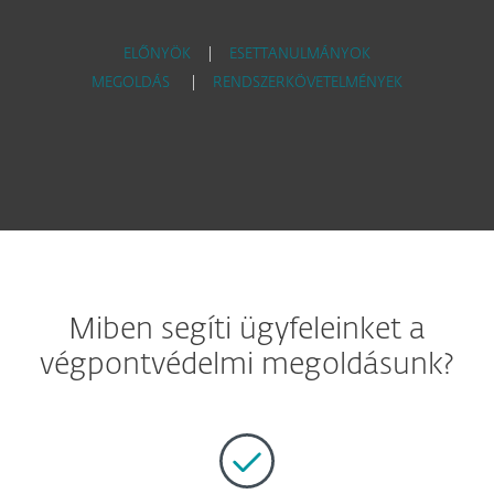
ELŐNYÖK
|
ESETTANULMÁNYOK
MEGOLDÁS
|
RENDSZERKÖVETELMÉNYEK
Miben segíti ügyfeleinket a
végpontvédelmi megoldásunk?