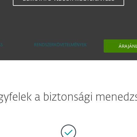
ÁRAJÁN
ÁS
RENDSZERKÖVETELMÉNYEK
ügyfelek a biztonsági mened