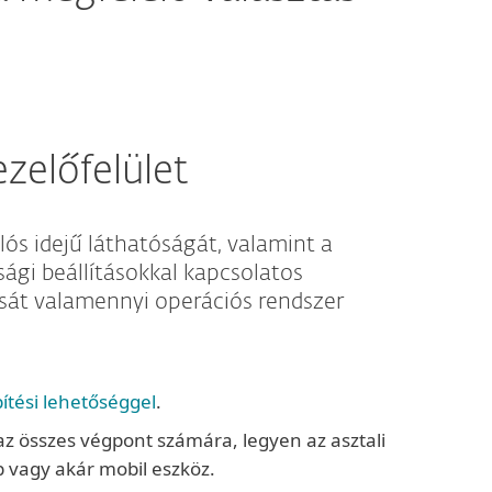
előfelület
lós idejű láthatóságát, valamint a
sági beállításokkal kapcsolatos
át valamennyi operációs rendszer
pítési lehetőséggel
.
 az összes végpont számára, legyen az asztali
p vagy akár mobil eszköz.