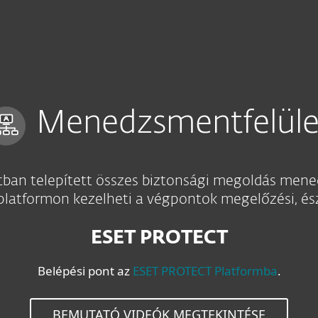
Menedzsmentfelüle
atban telepített összes biztonsági megoldás mened
platformon kezelheti a végpontok megelőzési, észle
ESET PROTECT
Belépési pont az
ESET PROTECT Platformba
.
BEMUTATÓ VIDEÓK MEGTEKINTÉSE