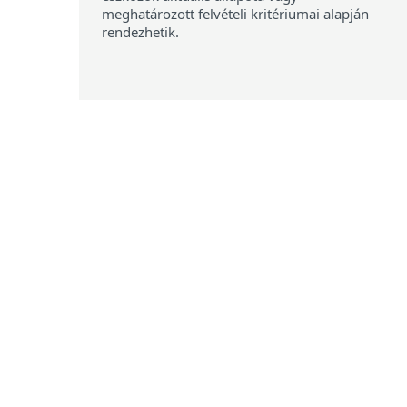
meghatározott felvételi kritériumai alapján
rendezhetik.
Támogatott telepítési lehető
Felhő
Helyszíni