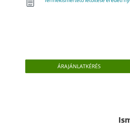
Termékismertető letöltése eredeti n
ÁRAJÁNLATKÉRÉS
Is