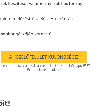
tések készítését valamennyi ESET biztonsági
k megelőzési, észlelési és elhárítási
.
 webböngészőjén keresztül.
A KEZELŐFELÜLET KÜLÖNBSÉGEI
iben különbözik a lokálisan telepíthető és a felhőalapú ESET
Protect kezelőfelülete?
it!