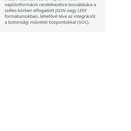
naplóinformáció rendelkezésre bocsátására a
széles körben elfogadott JSON vagy LEEF
formátumokban, lehetővé téve az integrációt
a biztonsági műveleti központokkal (SOC).
ez támogatott operációs