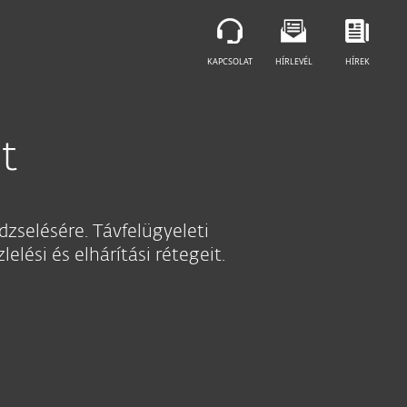
KIPRÓBÁLOM
KAPCSOLAT
HÍRLEVÉL
HÍREK
t
zselésére. Távfelügyeleti
lési és elhárítási rétegeit.