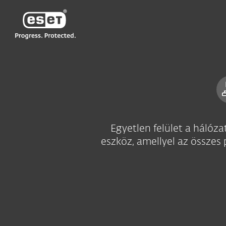
ESET
HU
Vállalati
Biztonsági menedzsment
Egyetlen felület a hálóz
eszköz, amellyel az összes 