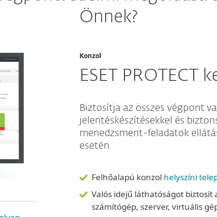
Önnek?
Konzol
ESET PROTECT kez
Biztosítja az összes végpont va
jelentéskészítésekkel és bizton
menedzsment-feladatok ellátás
esetén.
Felhőalapú konzol
helyszíni tele
Valós idejű láthatóságot biztosít
számítógép, szerver, virtuális gé