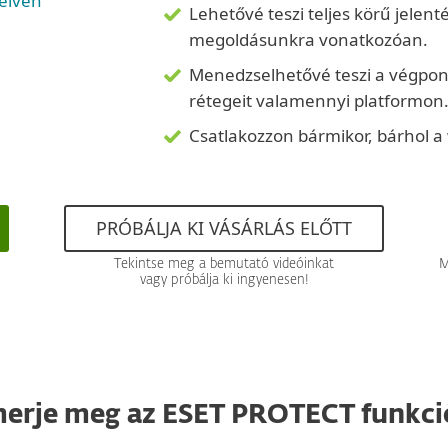
yelven
Lehetővé teszi teljes körű jelen
megoldásunkra vonatkozóan.
Menedzselhetővé teszi a végponto
rétegeit valamennyi platformon
Csatlakozzon bármikor, bárhol a
PRÓBÁLJA KI VÁSÁRLÁS ELŐTT
Tekintse meg a bemutató videóinkat
M
vagy próbálja ki ingyenesen!
merje meg az ESET PROTECT funkció