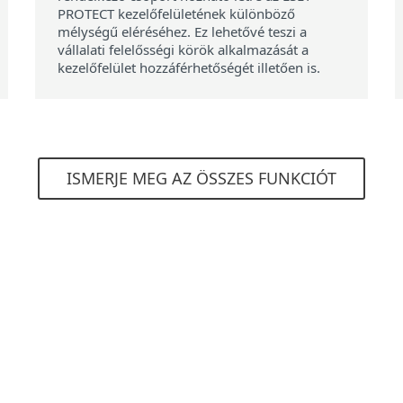
PROTECT kezelőfelületének különböző
mélységű eléréséhez. Ez lehetővé teszi a
vállalati felelősségi körök alkalmazását a
kezelőfelület hozzáférhetőségét illetően is.
ISMERJE MEG AZ ÖSSZES FUNKCIÓT
Rendszerkövetelmények
ségek
Helyszíni telepítésh
rendszerek
Windows