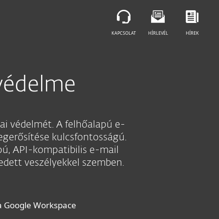
KAPCSOLAT
HÍRLEVÉL
HÍREK
védelme
ai védelmét. A felhőalapú e-
egerősítése kulcsfontosságú.
pú, API-kompatibilis e-mail
edett veszélyekkel szemben.
 a Google Workspace