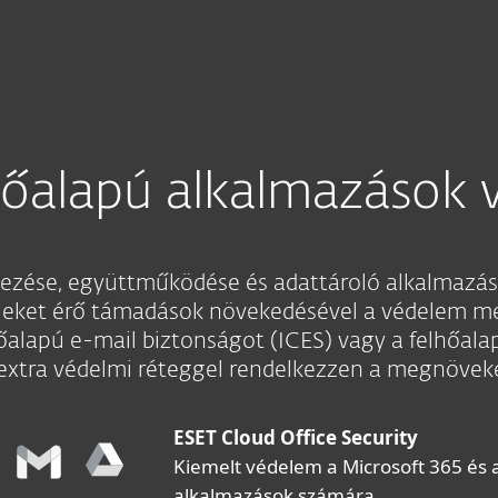
hőalapú alkalmazások 
lezése, együttműködése és adattároló alkalmazás
ileket érő támadások növekedésével a védelem m
hőalapú e-mail biztonságot (ICES) vagy a felhőala
extra védelmi réteggel rendelkezzen a megnövek
ESET Cloud Office Security
Kiemelt védelem a Microsoft 365 és
alkalmazások számára