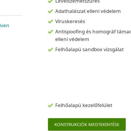
Levélszemétszűrés
Adathalászat elleni védelem
Víruskeresés
lven
Antispoofing és homográf táma
elleni védelem
Felhőalapú sandbox vizsgálat
Felhőalapú kezelőfelület
KONSTRUKCIÓK MEGTEKINTÉSE