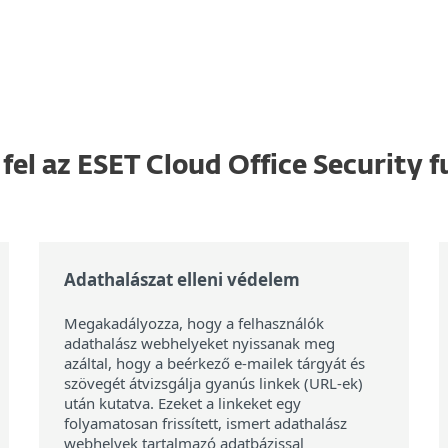
fel az ESET Cloud Office Security f
Adathalászat elleni védelem
Megakadályozza, hogy a felhasználók
adathalász webhelyeket nyissanak meg
azáltal, hogy a beérkező e-mailek tárgyát és
szövegét átvizsgálja gyanús linkek (URL-ek)
után kutatva. Ezeket a linkeket egy
folyamatosan frissített, ismert adathalász
webhelyek tartalmazó adatbázissal