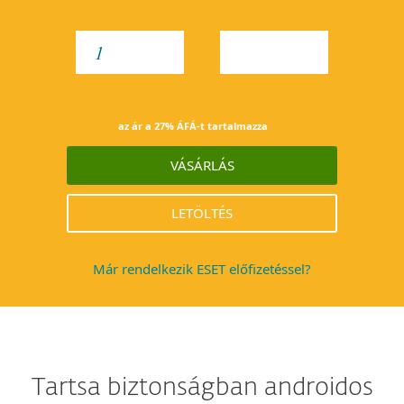
YEAR
az ár a 27% ÁFÁ-t tartalmazza
VÁSÁRLÁS
LETÖLTÉS
Már rendelkezik ESET előfizetéssel?
Tartsa biztonságban androidos