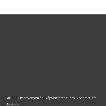
Otthonra
Cégeknek
Terméktámogatás
Vásárlás
Rólunk
az ESET magyarországi képviseletét ellátó Sicontact Kft.
csapata