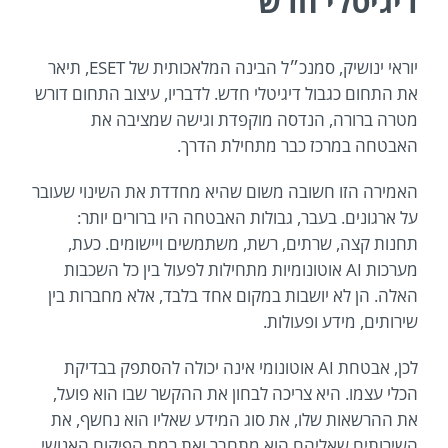
דיגיטלי חדש
יוראי ינושיק, סמנכ״ל הבינה המלאכותית של ESET, תיאר
את התחום כגבול דיגיטלי חדש. לדבריו, עיצוב התחום דורש
מטרה ברורה, הנדסה מוקפדת וגישה שמציבה את
האבטחה במרכז כבר מתחילת הדרך.
האמירה הזו חשובה משום שהיא מחדדת את השינוי שעובר
על ארגונים. בעבר, גבולות האבטחה היו ברורים יותר:
תחנות קצה, שרתים, רשת, משתמשים ויישומים. כעת,
מערכות AI אוטונומיות מתחילות לפעול בין כל השכבות
האלה. הן לא יושבות במקום אחד בלבד, אלא מחברות בין
שירותים, מידע ופעולות.
לכן, אבטחת AI אוטונומי אינה יכולה להסתפק בבדיקת
הכלי עצמו. היא צריכה לבחון את ההקשר שבו הוא פועל,
את ההרשאות שלו, את סוג המידע שאליו הוא נחשף, את
השירותים שאליהם הוא מתחבר ואת רמת הפיקוח האנושי