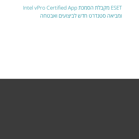
ESET מקבלת הסמכת Intel vPro Certified App
ומביאה סטנדרט חדש לביצועים ואבטחה
לבית
לעסק
תמיכה