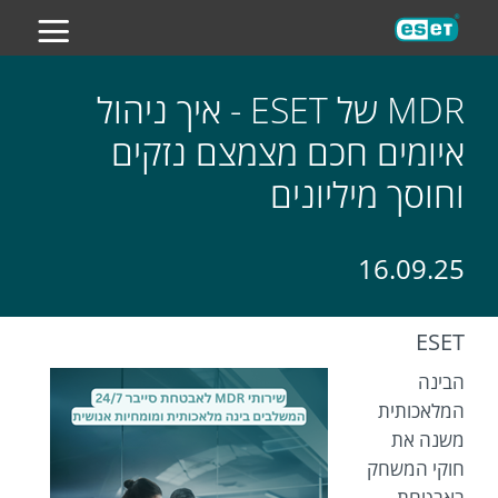
ES
MDR של ESET - איך ניהול
איומים חכם מצמצם נזקים
וחוסך מיליונים
16.09.25
ESET
הבינה
המלאכותית
משנה את
חוקי המשחק
באבטחת