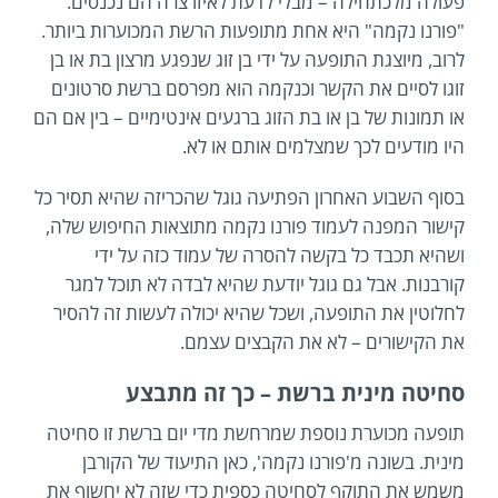
פעולה מלכתחילה – מבלי לדעת לאיזו צרה הם נכנסים.
"פורנו נקמה" היא אחת מתופעות הרשת המכוערות ביותר.
לרוב, מיוצגת התופעה על ידי בן זוג שנפגע מרצון בת או בן
זוגו לסיים את הקשר וכנקמה הוא מפרסם ברשת סרטונים
או תמונות של בן או בת הזוג ברגעים אינטימיים – בין אם הם
היו מודעים לכך שמצלמים אותם או לא.
בסוף השבוע האחרון הפתיעה גוגל שהכריזה שהיא תסיר כל
קישור המפנה לעמוד פורנו נקמה מתוצאות החיפוש שלה,
ושהיא תכבד כל בקשה להסרה של עמוד כזה על ידי
קורבנות. אבל גם גוגל יודעת שהיא לבדה לא תוכל למגר
לחלוטין את התופעה, ושכל שהיא יכולה לעשות זה להסיר
את הקישורים – לא את הקבצים עצמם.
סחיטה מינית ברשת – כך זה מתבצע
תופעה מכוערת נוספת שמרחשת מדי יום ברשת זו סחיטה
מינית. בשונה מ'פורנו נקמה', כאן התיעוד של הקורבן
משמש את התוקף לסחיטה כספית כדי שזה לא יחשוף את