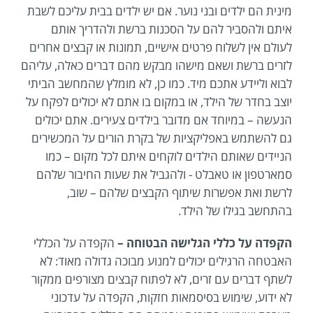
מינית הם ילדים ובני נוער. אם יש ילדים בבית עליכם לשבת
איתם ולהסביר להם על הסכנות ברשת ולהדריך אותם
לעולם אין לשלוח פרטים אישיים, תמונות או קבצים אחרים
לזרים ברשת ושאם מישהו מבקש מהם דברים כאלה, עליהם
לבוא וליידע אתכם מיד. כמו כן, לא מומלץ שהמחשב הביתי
יוצב בחדר של הילד, או במקום בו אתם לא יכולים לפקח על
הנעשה – במיוחד אם מדובר בילדים צעירים. אתם יכולים
גם להשתמש באפליקציות של בקרת הורים על המכשירים
הניידים שאותם הילדים לוקחים איתם לכל מקום – כמו
סמארטפון או טאבלט - ולהגביל את שעות החיבור שלהם
לרשת ואת אפשרות שיתוף הקבצים שלהם – שוב,
בהתחשב בגילו של הילד.
הקפדה על כללי הגלישה הבטוחה –
הקפדה על הכללי
האבטחה הרגילים יכולים למנוע מבוכה גדולה מאוד: לא
לשתף דברים עם זרים, לא לפתוח קבצים מצורפים ממקור
לא ידוע, שימוש בסיסמאות חזקות, הקפדה על עדכוני