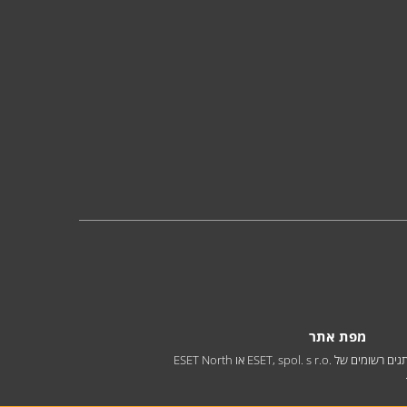
מפת אתר
© כל הזכויות שמורות לקומסקיור בע"מ, נציגת ESET בישראל משנת 2004. סימנים מסחריים אשר בשימוש באתר זה הינם סימנים מסחריים או מותגים רשומים של ESET, spol. s r.o.‎ או ESET North