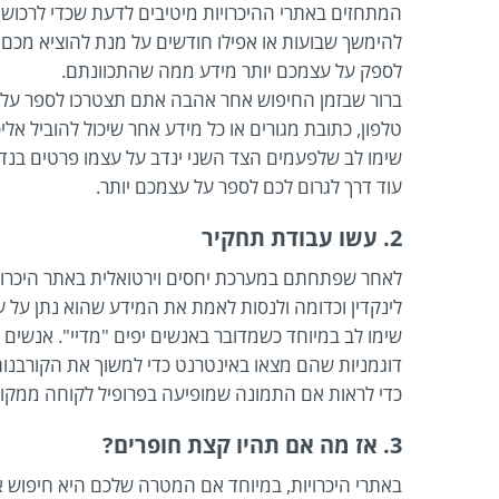
המתחזים באתרי ההיכרויות מיטיבים לדעת שכדי לרכוש
להימשך שבועות או אפילו חודשים על מנת להוציא מכם עו
לספק על עצמכם יותר מידע ממה שהתכוונתם.
ברור שבזמן החיפוש אחר אהבה אתם תצטרכו לספר על ע
טלפון, כתובת מגורים או כל מידע אחר שיכול להוביל אל
שימו לב שלפעמים הצד השני ינדב על עצמו פרטים בנדיב
עוד דרך לגרום לכם לספר על עצמכם יותר.
2. עשו עבודת תחקיר
לאחר שפתחתם במערכת יחסים וירטואלית באתר היכרויות
לינקדין וכדומה ולנסות לאמת את המידע שהוא נתן על עצ
שימו לב במיוחד כשמדובר באנשים יפים "מדיי". אנשים 
דוגמניות שהם מצאו באינטרנט כדי למשוך את הקורבנות
כדי לראות אם התמונה שמופיעה בפרופיל לקוחה ממקו
3. אז מה אם תהיו קצת חופרים?
באתרי היכרויות, במיוחד אם המטרה שלכם היא חיפוש אהב