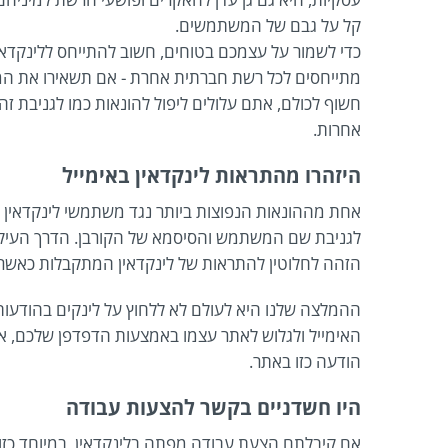
קל על גבם של המשתמשים.
כדי לשמור על עצמכם בטוחים, חשוב להתייחס ללינקדאי
מתייחסים לכל רשת חברתית אחרת - אם תשאירו את המ
חשוף לכולם, אתם עלולים ליפול להונאות כמו לגניבת זה
אחרות.
היזהרו מהתראות לינקדאין באימייל
אחת מההונאות הנפוצות ביותר נגד משתמשי לינקדאין ה
לגניבת שם המשתמש והסיסמא של הקורבן. הדרך העיקר
הזהה לחלוטין להתראות של לינקדאין המתקבלות כאשר 
ההמלצה שלנו היא לעולם לא ללחוץ על לינקים בהודעות א
האימייל ולגלוש לאתר עצמו באמצעות הדפדפן שלכם, או
הודעה כזו באתר.
היו חשדניים בקשר להצעות עבודה
אם קיבלתם הצעת עבודה מפתה בלינקדאין, במיוחד כזו ב