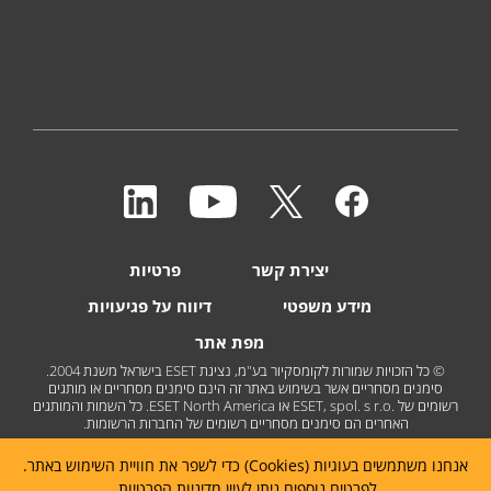
יצירת קשר
פרטיות
מידע משפטי
דיווח על פגיעויות
מפת אתר
© כל הזכויות שמורות לקומסקיור בע"מ, נציגת ESET בישראל משנת 2004.
סימנים מסחריים אשר בשימוש באתר זה הינם סימנים מסחריים או מותגים
רשומים של ESET, spol. s r.o.‎ או ESET North America. כל השמות והמותגים
האחרים הם סימנים מסחריים רשומים של החברות הרשומות.
אנחנו משתמשים בעוגיות (Cookies) כדי לשפר את חוויית השימוש באתר.
לפרטים נוספים ניתן לעיין
מדיניות הפרטיות
.