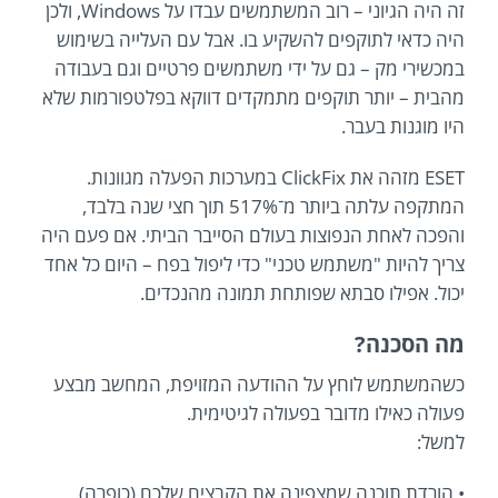
זה היה הגיוני – רוב המשתמשים עבדו על Windows, ולכן
היה כדאי לתוקפים להשקיע בו. אבל עם העלייה בשימוש
במכשירי מק – גם על ידי משתמשים פרטיים וגם בעבודה
מהבית – יותר תוקפים מתמקדים דווקא בפלטפורמות שלא
היו מוגנות בעבר.
ESET מזהה את ClickFix במערכות הפעלה מגוונות.
המתקפה עלתה ביותר מ־517% תוך חצי שנה בלבד,
והפכה לאחת הנפוצות בעולם הסייבר הביתי. אם פעם היה
צריך להיות "משתמש טכני" כדי ליפול בפח – היום כל אחד
יכול. אפילו סבתא שפותחת תמונה מהנכדים.
מה הסכנה?
כשהמשתמש לוחץ על ההודעה המזויפת, המחשב מבצע
פעולה כאילו מדובר בפעולה לגיטימית.
למשל:
• הורדת תוכנה שמצפינה את הקבצים שלכם (כופרה).