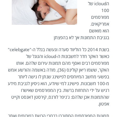
הicloud של
100
מפורסמים
אמריקאים.
הוא מואשם
בגניבת התמונות אך לא בהפצתן
בשנת 2014 כל הוליווד סערה וגעשה בגלל ה-"celebgate"
כאשר האקר חדר לחשבונות ה-icloud והגוגל של
מפורסמים רבים ואסף מהם תמונות עירום שלהם. אותו
האקר, ששמו ריאן קולינס (36), מודה באשמה והורשע אמש
בפשעי מחשב המיוחסים לפישינג שנתן לו גישה ליותר
מ-100 חשבונות. פישינג למי שיודע, הוא ניסיון לגניבת מידע
רגיש על ידי התחזות ברשת. בין המפורסמים שאישרו
שהתמונות אכן שלהם: ג'ניפר לורנס, קירסטן דאנסט וקייט
אפטון.
תמונות המפורסמים הסתובבו ברחבי הרשת בפורומים ואתר