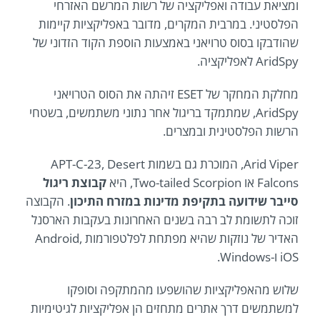
ומציאת עבודה ואפליקציה של רשות המרשם האזרחי
הפלסטיני. במרבית המקרים, מדובר באפליקציות קיימות
שהודבקו בסוס טרויאני באמצעות הוספת הקוד הזדוני של
AridSpy לאפליקציה.
מחלקת המחקר של ESET זיהתה את הסוס הטרויאני
AridSpy, שמתמקד בריגול אחר נתוני משתמשים, בשטחי
הרשות הפלסטינית ובמצרים.
Arid Viper, המוכרת גם בשמות APT-C-23, Desert
Falcons או Two-tailed Scorpion, היא
קבוצת ריגול
סייבר שידועה בתקיפת מדינות במזרח התיכון
. הקבוצה
זוכה לתשומת לב רבה בשנים האחרונות בעקבות הארסנל
האדיר של נוזקות שהיא מפתחת לפלטפורמות Android,
iOS ו-Windows.
שלוש מהאפליקציות שהושפעו מהמתקפה וסופקו
למשתמשים דרך אתרים מתחזים הן אפליקציות לגיטימיות