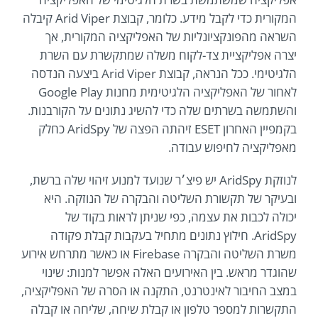
המקורית כדי לקבל מידע. כלומר, קבוצת Arid Viper קיבלה
השראה מהפונקציונליות של האפליקציה המקורית, אך
יצרה אפליקציית צד-לקוח משלה שמתקשרת עם השרת
הלגיטימי. ככל הנראה, קבוצת Arid Viper ביצעה הנדסה
לאחור של האפליקציה הלגיטימית מחנות Google Play
והשתמשה בשרתים שלה כדי להשיג נתונים על הקורבנות.
בקמפיין האחרון ESET זיהתה הפצה של AridSpy כחלק
מאפליקציה לחיפוש עבודה.
לנוזקת AridSpy יש פיצ׳ר שנועד למנוע זיהוי שלה ברשת,
ובעיקר של תקשורת השליטה והבקרה של הנוזקה. היא
יכולה לכבות את עצמה, כפי שניתן לראות בקוד של
AridSpy. חילוץ נתונים מתחיל בעקבות קבלת פקודה
משרת השליטה והבקרה Firebase או כאשר מתרחש אירוע
שהוגדר מראש. בין האירועים האלה אפשר למנות: שינוי
במצב החיבור לאינטרנט, התקנה או הסרה של האפליקציה,
התקשרות למספר טלפון או קבלת שיחה, שליחה או קבלה