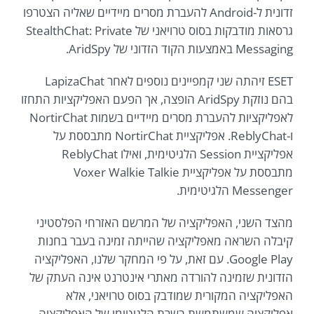
זדונית ל-Android להעברת מסרים מיידיים שאליה הצטרפו
גרסאות מודבקות בסוס טרויאני של StealthChat: Private
Messaging באמצעות הקוד הזדוני של AridSpy.
ESET זיהתה שני קמפיינים נוספים לאחר LapizaChat
בהם נוזקת AridSpy הופצה, אך הפעם האפליקציות התחזו
לאפליקציות להעברת מסרים מיידיים בשמות NortirChat
ו-ReblyChat. אפליקציית NortirChat מתבססת על
אפליקציית Session הלגיטימית, ואילו ReblyChat
מתבססת על אפליקציית Voxer Walkie Talkie
Messenger הלגיטימית.
מהצד השני, האפליקציה של המרשם האזרחי הפלסטיני
קיבלה השראה מאפליקציה שהייתה זמינה בעבר בחנות
Google Play. עם זאת, על פי המחקר שלנו, האפליקציה
הזדונית שזמינה להורדה מאתרי אינטרנט אינה העתק של
האפליקציה המקורית שמודבק בסוס טרויאני, אלא
אפליקציה שמשתמשת בשרת הלגיטימי של האפליקציה