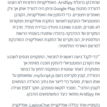
שהודבקו ברוגלת AridSpy. האפליקציות הזדוניות לא הוצעו
להורדה מחנות Google Play וניתן היה להוריד אותן אך ורק
מאתרים חיצוניים. כדי להתקין את האפליקציות, הקורבן
הפוטנציאלי התבקש לאפשר התקנת אפליקציות ממקורות
לא מוכרים, תכונה שאיננה פעילה כברירת מחדל. מרבית
המקרים של ההדבקה ברוגלה שתועדו בשטחי הרשות
הפלסטינית, הם מקרים של התקנת האפליקציה המודבקת
למרשם האזרחי הפלסטיני.
״כדי לקבל גישה ראשונית למכשיר, התוקפים מנסים לשכנע
את הקורבן הפוטנציאלי להתקין תוכנה מזויפת אך
מתפקדת. לאחר שמטרת המתקפה לוחץ על כפתור
ההורדה, קובץ סקריפט בשם myScript.js, שמאוחסן על
אותו השרת, מופעל כדי לייצר את נתיב ההורדה המתאים
לקובץ הזדוני״, מסביר לוקאס סטפנקו, חוקר ESET שגילה
את AridSpy ומתאר כיצד המשתמשים הודבקו.
בקמפיין אחד נכללה אפליקציית LapizaChat, אפליקציה