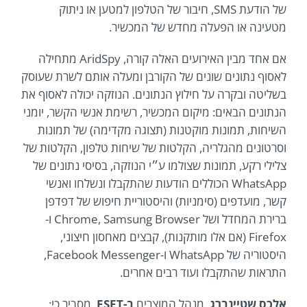
של הודעת SMS, חיבור של הטלפון למטען או ניתוק
מטעינה או הפעלה מחדש של המכשיר.
אם אחד מבין האירועים האלה קורה, AridSpy מתחילה
לאסוף נתונים שונים של הקורבן ומעלה אותם לשרת שעוסק
בשליטה ובקרה על חילוץ הנתונים. הנוזקה יכולה לאסוף את
הנתונים הבאים: מיקום המכשיר, רשימת אנשי הקשר, יומני
השיחות, תמונות מוקטנות (תצוגה מקדימה) של תמונות
וסרטונים מהגלריה, הקלטות של שיחות טלפון, הקלטות של
צלילי רקע, תמונות שצולמו ע״י הנוזקה, בסיסי נתונים של
WhatsApp הכוללים הודעות שהתקבלו ונשלחו ואנשי
קשר, מועדפים (סימניות) והיסטוריית חיפוש של דפדפן
ברירת המחדל ושל Chrome, Samsung Browser ו-
Firefox (אם אלו מותקנות), קבצים מאחסון חיצוני,
היסטוריה של WhatsApp ו-Facebook Messenger,
התראות שהתקבלו ועוד רבים אחרים.
אלכס שטיינברג
, מנהל המוצרים
ב-ESET
, מסביר כי: