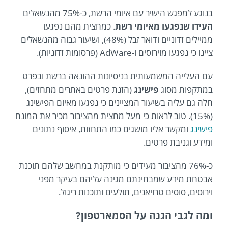
בנוגע למפגש הישיר עם איומי הרשת, כ-75% מהנשאלים
העידו שנפגעו מאיומי רשת
. כמחצית מהם נפגעו
ממיילים זדוניים ודואר זבל (48%), ושיעור גבוה מהנשאלים
ציינו כי נפגעו מוירוסים ו-AdWare (פרסומות זדוניות).
עם העלייה המשמעותית בניסיונות ההונאה ברשת ובפרט
במתקפות מסוג
פישינג
(הזנת פרטים באתרים מתחזים),
חלה גם עליה בשיעור המציינים כי נפגעו מאיום הפישינג
(15%). טוב לראות כי מעל מחצית מהציבור מכיר את המונח
פישינג
ומקשר אליו מושגים כמו התחזות, איסוף נתונים
ומידע וגניבת פרטים.
כ-76% מהציבור מעידים כי מותקנת במחשב שלהם תוכנת
אבטחת מידע שמבחינתם מגינה עליהם בעיקר מפני
וירוסים, סוסים טרויאנים, תולעים ותוכנות ריגול.
ומה לגבי הגנה על הסמארטפון?