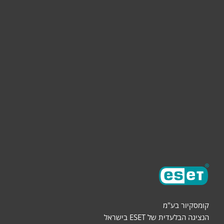
לבית
לעסק
תמיכה
הורדות
שותפים
אודות
קומסקיור בע"מ
הנציגה הבלעדית של ESET בישראל