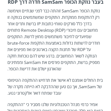
בעבר נוזקת הכופר SamSam חדרה דרך RDP
נוזקת הכופר SamSam זוהתה כבר לפני שנתיים ושימשה
רק להתקפות ממוקדות. התוקפים שמשתמשים בנוזקה זו
בדרך כלל סורקים טווחי כתובות IP ברשת ותרים אחר
מחשבים עם חיבורי (Remote Desktop (RDP פתוחים
שמיועדים לחיבור משתמשים מחוץ לרשת. התוקפים
חודרים לרשתות גדולות באמצעות התקפות brute-force
על RDP של תחנות הקצה בארגונים ואז מפיצים את
הנוזקה לשאר המחשבים. ברגע שיש להם נוכחות חזקה
מספיק ברשת, התוקפים פורסים את SamSam וממתינים
שהארגון ישלם את דרישת הכופר.
בית החולים אומנם לא אישר את תרחיש ההתקפה הטיפוסי
של SamSam, אך גם טען שההדבקה לא הייתה מקרה של
עובד שפתח דואר אלקטרוני נגוע.
אמיר כרמי מנהל הטכנולוגיות שלנו מסביר כי "ההתקפה
הזאת היא חלק מטרנד שאנחנו רואים בשנים האחרונות של