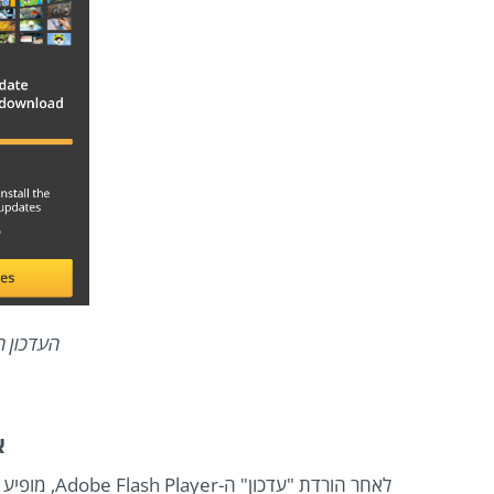
העדכון המזויף
א
לאחר הורדת 