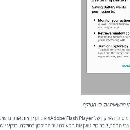
 הרשאות על ידי הנוזקה
ברגע שהמשתמש אישר את ההרשאות הללו מוסתר האייקון של Adobe Flash Playerולא ניתן לראות אות
בי המסך, שכביכול טוען את הפעולה של החיסכון בסוללה. ברקע יוצ