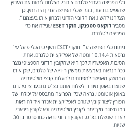
כלי הפריצה בערוץ טלגרם ציבורי. הצלחנו לזהות את הערוץ
שהופיע בתיעוד, בזמן שכלי הפריצה עדיין היה זמין. כך
הצלחנו להשיג את הקובץ הזדוני ולבחון אותו בעצמנו״,
מסביר
לוקאס סטפנקו, חוקר ESET
שגילה את כלי
הפריצה לטלגרם.
ניתוח כלי הפריצה ע״י חוקרי ESET חשף כי הכלי פועל על
גרסאות 10.14.4 ומטה של אפליקציית טלגרם. אחת
הסיבות האפשריות לכך היא שהקובץ הזדוני הספציפי נוצר
ככל הנראה באמצעות ממשק ה-API של טלגרם, שכן אותו
הממשק מאפשר למפתחים להעלות קבצי מולטימדיה
שנוצרו באופן מיוחד ולשלוח אותם בצ׳טים ובערוצי טלגרם
באופן אוטומטי. נראה שכלי הפריצה מתבסס על יכולתו של
הפורץ ליצור קובץ שגורם לאפליקציית אנדרואיד להיראות
כמו תצוגה מקדימה לקובץ מולטימדיה ולא לקובץ בינארי.
לאחר שנשלח בצ׳ט, הקובץ הזדוני נראה כמו סרטון בן 30
שניות.