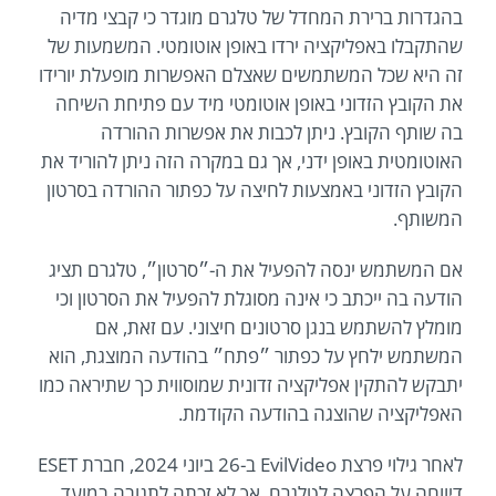
בהגדרות ברירת המחדל של טלגרם מוגדר כי קבצי מדיה
שהתקבלו באפליקציה ירדו באופן אוטומטי. המשמעות של
זה היא שכל המשתמשים שאצלם האפשרות מופעלת יורידו
את הקובץ הזדוני באופן אוטומטי מיד עם פתיחת השיחה
בה שותף הקובץ. ניתן לכבות את אפשרות ההורדה
האוטומטית באופן ידני, אך גם במקרה הזה ניתן להוריד את
הקובץ הזדוני באמצעות לחיצה על כפתור ההורדה בסרטון
המשותף.
אם המשתמש ינסה להפעיל את ה-״סרטון״, טלגרם תציג
הודעה בה ייכתב כי אינה מסוגלת להפעיל את הסרטון וכי
מומלץ להשתמש בנגן סרטונים חיצוני. עם זאת, אם
המשתמש ילחץ על כפתור ״פתח״ בהודעה המוצגת, הוא
יתבקש להתקין אפליקציה זדונית שמוסווית כך שתיראה כמו
האפליקציה שהוצגה בהודעה הקודמת.
לאחר גילוי פרצת EvilVideo ב-26 ביוני 2024, חברת ESET
דיווחה על הפרצה לטלגרם, אך לא זכתה לתגובה במועד