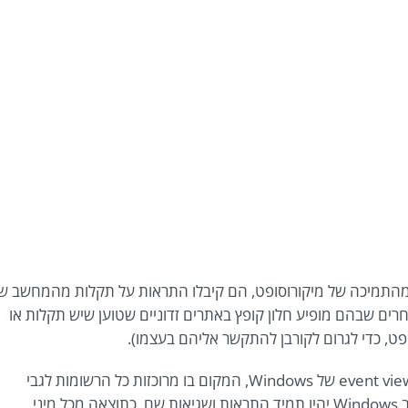
 מהתמיכה של מיקורוסופט, הם קיבלו התראות על תקלות מהמחשב ש
אחרים שבהם מופיע חלון קופץ באתרים זדוניים שטוען שיש תקלות או
ט, כדי לגרום לקורבן להתקשר אליהם בעצמו).
בשלב הבא, הנציג מסביר לקורבן כיצד לפתוח את ה event viewer של Windows, המקום בו מרוכזות כל הרשומות לגבי
מערכת ההפעלה והתוכנות שמותקנות עליה. בכל מחשב Windows יהיו תמיד התראות ושגיאות שם, כתוצאה מכל מיני