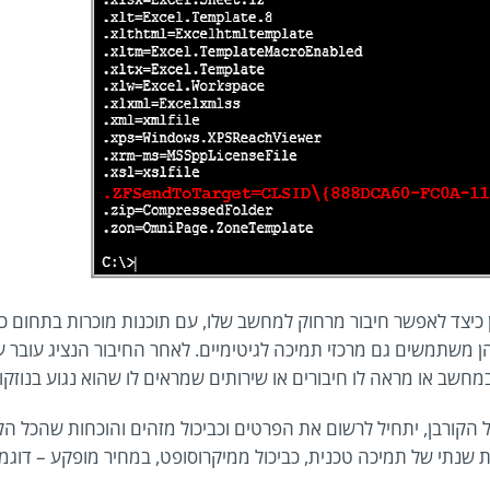
 כיצד לאפשר חיבור מרחוק למחשב שלו, עם תוכנות מוכרות בתחום כ
Teamv או GotoAssist, תוכנות בהן משתמשים גם מרכזי תמיכה לגיטימיים. לאחר החיבור הנציג עובר
מחשב או מראה לו חיבורים או שירותים שמראים לו שהוא נגוע בנוזקו
תח notepad על המחשב של הקורבן, יתחיל לרשום את הפרטים וכביכול מזהים והוכחות שהכל הל
רות שנתי של תמיכה טכנית, כביכול ממיקרוסופט, במחיר מופקע – דוגמ