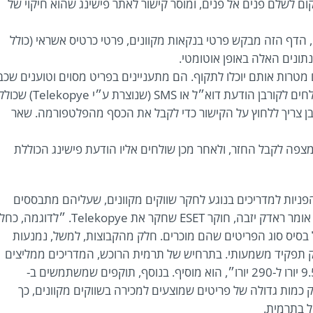
 לשלם פנים אל פנים, ומוסר קישור לאתר פישינג שהוא חיקוי של
 הדף הזה מבקש פרטי בנקאות מקוונים, פרטי כרטיס אשראי (כולל
תונים האלה באופן אוטומטי.
מטרות אותם יוכלו לתקוף. הם מתעניינים בפריט מסוים וטוענים שכב
או SMS (שנוצרת ע״י Telekopye) שכוללת
ן צריך ללחוץ על הקישור כדי לקבל את הכסף מהפלטפורמה. שאר
מצפה לקבל החזר, ולאחר מכן שולחים אליו הודעת פישינג הכוללת
ניות למדריכים בנוגע לחקר שווקים מקוונים, שעליהם מתבססים
התוקפים כשהם יוצרים אסטרטגיות ומסיקים מסקנות״, אומר ראדק יזבה, חוקר ESET שחקר את Telekopye. ״לד
בסיס סוג הפריטים שהם מוכרים. חלק מהקבוצות, למשל, נמנעות
ק תפקיד משמעותי. בתרחיש של תרמית הרוכש, המדריכים ממליצים
לניאנדרטלים לבחור פריטים שהמחיר שלהם הוא בין 9.50 יורו ל-290 יורו״, הוא מוסיף. בנוסף, תוקפים שמשתמשים ב-
משים גם ב-web scrapers כדי לסרוק כמות גדולה של פריטים שמוצעים למכירה בשווקים מקוונים, כך
ל בתרמית.