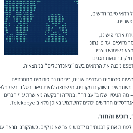
מי של רמאי סייבר חדשים,
פשריים.
Telek ניתן לראות: יצירת אתרי פישינג,
רת צילומי מסך מזויפים. על פי נתוני
יין נמצא בשימוש ויוצריו
חלק בהונאות מכנים
ם באמצעות פרסומים בערוצים שונים, ביניהם גם פורומים מחתרתיים.
 משתמשים בשווקים מקוונים. מי שרוצה להיות ניאנדרטל נדרש למלא
 מה הניסיון שלו ב״עבודה״. במידה והבקשה מאושרת ע״י חברים
לים החדשים יכולים להשתמש באופן מלא ב-Telekopye.
 רוכש והחזר.
לפתות את קורבנותיהם לרכוש מוצר שאינו קיים. כשהקורבן מראה עני