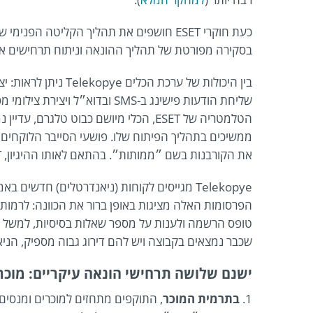
כעת חוקרי ESET חושפים את תהליך הקליטה הפני
בסקירה מפורטת של תהליך ההונאה וניתוח תרחישים א
בין היכולות של ערכת הכלים opye
שליחת הודעות פישינג ב-SMS ובדוא״ל ויצי
הטלמטריה של ESET, הכלי מיושם כבוט טלגרם, עד
ממשיכים בתהליך הפיתוח שלו. פושעי הסייבר הלוקחים 
את הקורבנות בשם ״ממותות״. בהתאם לאותו ההיגיון, ESET מכנה את הרמאים בשם ״ניאנדרטלים״ בממצאיה.
Telekopye מגייסים לקוחות (ניאנדרטלים) חדשי
הפרסומות האלה מציגות באופן ברור את הכוונה: לרמות
טופס הרשמה ולענות על מספר שאלות בסיסיות, למשל –
שכבר נמצאים בקבוצה ויש להם דירוג גבוה מספיק, הניאנדרט
ישנם שלושה תרחישי הונאה עיקריים: מוכר,
1.
בתרמית המוכר
, התוקפים מתחזים למוכרים ומנסים 