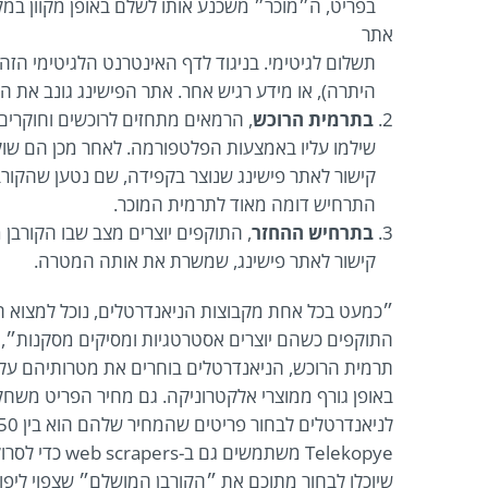
בפריט, ה״מוכר״ משכנע אותו לשלם באופן מקוון במקום
אתר
תשלום לגיטימי. בניגוד לדף האינטרנט הלגיטימי הזה,
היתרה), או מידע רגיש אחר. אתר הפישינג גונב את הנ
2.
בתרמית הרוכש
, הרמאים מתחזים לרוכשים וחוקרים 
שילמו עליו באמצעות הפלטפורמה. לאחר מכן הם שולחים לקורבן הודעת דוא״ל 
קישור לאתר פישינג שנוצר בקפידה, שם נטען שהקורב
התרחיש דומה מאוד לתרמית המוכר.
3.
בתרחיש ההחזר
, התוקפים יוצרים מצב שבו הקורבן 
קישור לאתר פישינג, שמשרת את אותה המטרה.
״כמעט בכל אחת מקבוצות הניאנדרטלים, נוכל למצוא הפ
תרמית הרוכש, הניאנדרטלים בוחרים את מטרותיהם על 
באופן גורף ממוצרי אלקטרוניקה. גם מחיר הפריט משח
Telekopye משת
שיוכלו לבחור מתוכם את ״הקורבן המושלם״ שצפוי ליפו