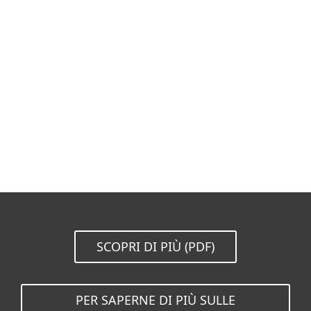
Documentazione
Opzioni di download
Torna al download semplice
Scegliere un’altra versione del prodotto
SCOPRI DI PIÙ (PDF)
PER SAPERNE DI PIÙ SULLE