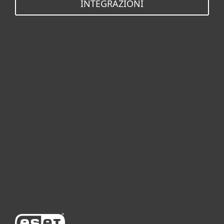
INTEGRAZIONI
Per privati
Per aziende
Partnership
Supporto
Azienda ESET