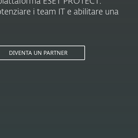
a piattaforma ESET PROTECT.
tenziare i team IT e abilitare una
DIVENTA UN PARTNER
egrazioni ESET possono aiutare la