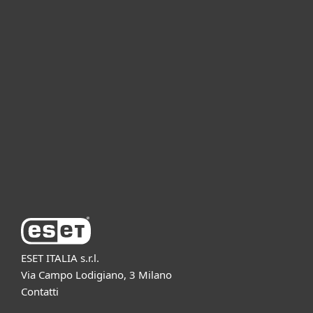
Per privati
Per aziende
Partnership
Supporto
Azienda ESET
ESET ITALIA s.r.l.
Via Campo Lodigiano, 3 Milano
Contatti