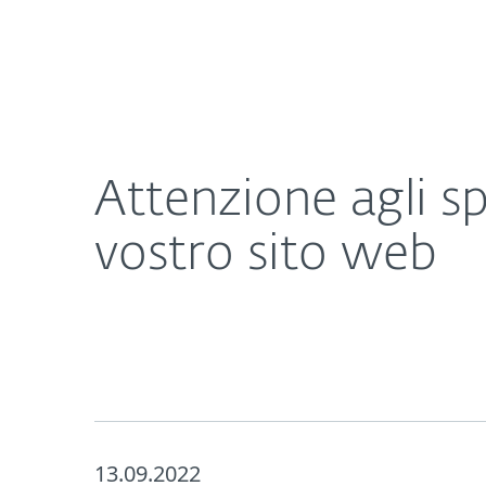
Privati
Aziende
Attenzione agli spear phisher che cercano di hack
Chi Siamo
Rassegna Stamp
Attenzione agli sp
vostro sito web
13.09.2022