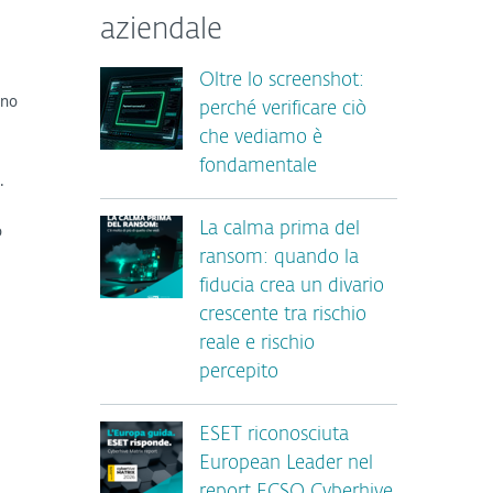
aziendale
Oltre lo screenshot:
ino
perché verificare ciò
che vediamo è
fondamentale
.
La calma prima del
o
ransom: quando la
fiducia crea un divario
crescente tra rischio
reale e rischio
percepito
ESET riconosciuta
European Leader nel
report ECSO Cyberhive