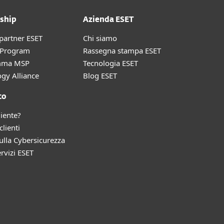
ship
Azienda ESET
partner ESET
Chi siamo
r Program
Rassegna stampa ESET
mma MSP
Tecnologia ESET
gy Alliance
Blog ESET
to
liente?
clienti
lla Cybersicurezza
ervizi ESET