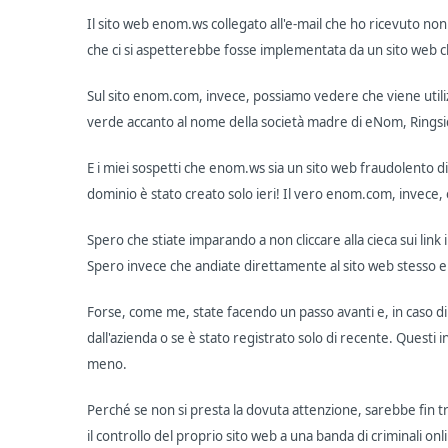
Il sito web enom.ws collegato all'e-mail che ho ricevuto non u
che ci si aspetterebbe fosse implementata da un sito web ch
Sul sito enom.com, invece, possiamo vedere che viene utiliz
verde accanto al nome della società madre di eNom, Ringsi
E i miei sospetti che enom.ws sia un sito web fraudolento d
dominio è stato creato solo ieri! Il vero enom.com, invece, è
Spero che stiate imparando a non cliccare alla cieca sui link 
Spero invece che andiate direttamente al sito web stesso e v
Forse, come me, state facendo un passo avanti e, in caso di
dall'azienda o se è stato registrato solo di recente. Questi i
meno.
Perché se non si presta la dovuta attenzione, sarebbe fin tr
il controllo del proprio sito web a una banda di criminali onl