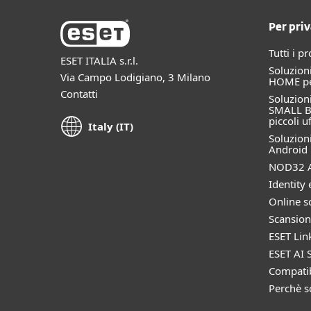
Per priv
Tutti i p
ESET ITALIA s.r.l.
Soluzioni
Via Campo Lodigiano, 3 Milano
HOME per
Contatti
Soluzioni
SMALL B
piccoli uf
Italy (IT)
Soluzioni
Android
NOD32 A
Identity 
Online s
Scansion
ESET Lin
ESET AI S
Compatib
Perchè s