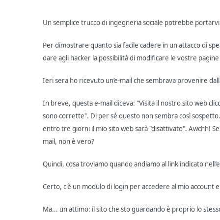
Un semplice trucco di ingegneria sociale potrebbe portarvi 
Per dimostrare quanto sia facile cadere in un attacco di sp
dare agli hacker la possibilità di modificare le vostre pagin
Ieri sera ho ricevuto un’e-mail che sembrava provenire dalla
In breve, questa e-mail diceva: "Visita il nostro sito web cl
sono corrette". Di per sé questo non sembra così sospetto.
entro tre giorni il mio sito web sarà "disattivato". Awchh! Se
mail, non è vero?
Quindi, cosa troviamo quando andiamo al link indicato nell
Certo, c'è un modulo di login per accedere al mio account 
Ma... un attimo: il sito che sto guardando è proprio lo stes