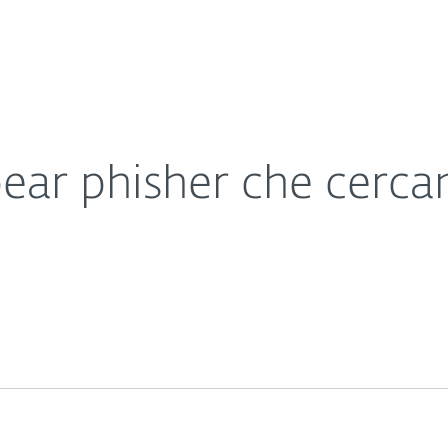
Chi siamo
erare il vostro sito web
a
Contatti
ear phisher che cercan