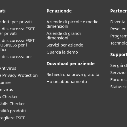
ati
Per aziende
Partner
rodotti per privati
Aziende di piccole e medie
Diventa 
dimensioni
 di sicurezza ESET
Reselle
 privati
Aziende di grandi
Progra
dimensioni
 di sicurezza ESET
Technolo
USINESS per i
Servizi per aziende
fici
Guarda la demo
Suppor
 di sicurezza per
Download per aziende
Sei già c
ntivirus
Servizio 
Richiedi una prova gratuita
e Privacy Protection
Forum su
Ho un abbonamento
canner
Status s
e virus
k Checker
kills Checker
ilità prodotti
cegliere ESET