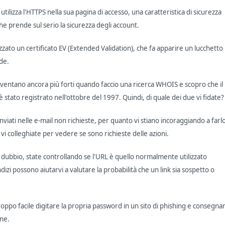
tilizza l'HTTPS nella sua pagina di accesso, una caratteristica di sicurezza
e prende sul serio la sicurezza degli account.
zato un certificato EV (Extended Validation), che fa apparire un lucchetto
de.
iventano ancora più forti quando faccio una ricerca WHOIS e scopro che il
 stato registrato nell'ottobre del 1997. Quindi, di quale dei due vi fidate?
inviati nelle e-mail non richieste, per quanto vi stiano incoraggiando a farl
i colleghiate per vedere se sono richieste delle azioni.
 dubbio, state controllando se l'URL è quello normalmente utilizzato
ndizi possono aiutarvi a valutare la probabilità che un link sia sospetto o
oppo facile digitare la propria password in un sito di phishing e consegna
ine.