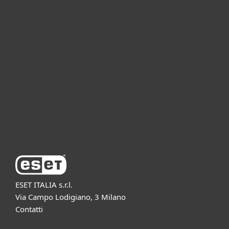
Per privati
Per aziende
Partnership
Supporto
Azienda ESET
ESET ITALIA s.r.l.
Via Campo Lodigiano, 3 Milano
Contatti