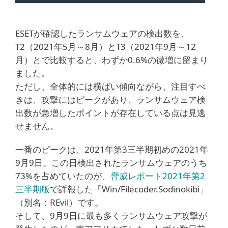
ESETが確認したランサムウェアの検出数を、
T2（2021年5月～8月）とT3（2021年9月～12
月）とで比較すると、わずか0.6%の微増に留まり
ました。
ただし、全体的には横ばい傾向ながら、注目すべ
きは、攻撃にはピークがあり、ランサムウェア検
出数が急増したポイントが存在している点は見逃
せません。
一番のピークは、2021年第3三半期初めの2021年
9月9日。この日検出されたランサムウェアのうち
73%を占めていたのが、
脅威レポート2021年第2
三半期版
で詳報した「Win/Filecoder.Sodinokibi」
（別名：REvil）です。
そして、9月9日に最も多くランサムウェア攻撃が