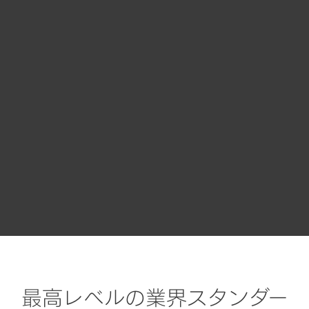
ESET Full Disk Encryption
ESET Endpoint Encryption
ESET Cloud Office Security
ESET LiveGuard Advanced
ESET PROTECT
ESET PROTECT Cloud
最高レベルの業界スタンダー