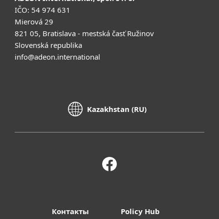
IČO: 54 974 631
Mierová 29
821 05, Bratislava - mestská časť Ružinov
Slovenská republika
info@adeon.international
Kazakhstan (RU)
Контакты
Policy Hub