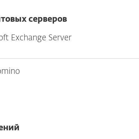
товых серверов
oft Exchange Server
omino
ений