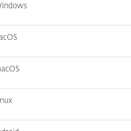
 Windows
macOS
 macOS
inux