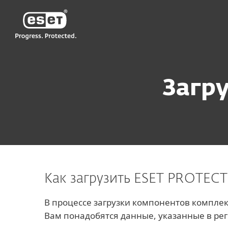
ESET
KZ KZ-RU2
ESET PROTECT MDR
Загрузить
Загр
Как загрузить ESET PROTEC
В процессе загрузки компонентов компле
Вам понадобятся данные, указанные в ре