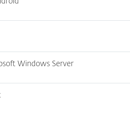
ndroid
rosoft Windows Server
x