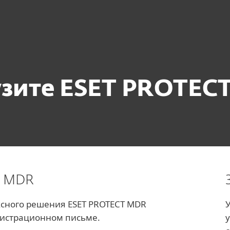
узите ESET PROTEC
T MDR
ксного решения ESET PROTECT MDR
гистрационном письме.