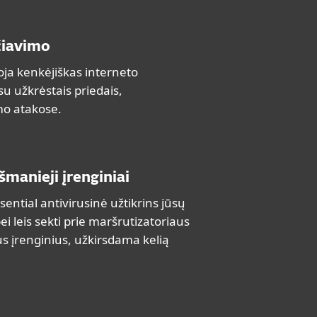
čiavimo
uoja kenkėjiškas interneto
 su užkrėstais priedais,
o atakose.
išmanieji įrenginiai
ential antivirusinė užtikrins jūsų
i leis sekti prie maršrutizatoriaus
s įrenginius, užkirsdama kelią