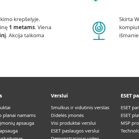
rkimo krepšelyje.
Skirta 
sinę
1 metams
. Viena
kompiut
inį
. Akcija taikoma
išmanie
s
Verslui
ESET p
duktai
Smulkus ir vidutinis verslas
ESET pa
 planai namams
Didelės įmonės
ESET pla
 įmonių apsauga
Visi produktai verslui
MSP pr
 apsauga
ESET paslaugos verslui
Technolo
uskaitymas
Demonstraciniai video