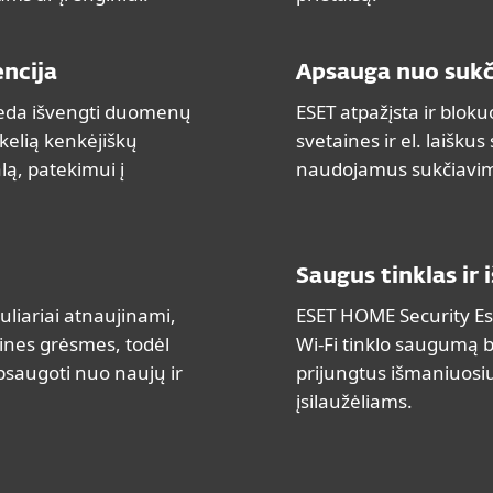
ncija
Apsauga nuo suk
deda išvengti duomenų
ESET atpažįsta ir blok
kelią kenkėjiškų
svetaines ir el. laiškus
lą, patekimui į
naudojamus sukčiavim
Saugus tinklas ir 
liariai atnaujinami,
ESET HOME Security Ess
tines grėsmes, todėl
Wi-Fi tinklo saugumą be
psaugoti nuo naujų ir
prijungtus išmaniuosiu
įsilaužėliams.