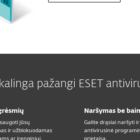
kalinga pažangi ESET antivi
 grėsmių
Naršymas be bai
saugoti jūsų
Galite drąsiai naršyti i
mas ir užblokuodamas
antivirusinė programin
ams ar įrenginiui.
prietaisą.