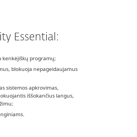
y Essential:
o kenkėjiškų programų;
imus, blokuoja nepageidaujamus
as sistemos apkrovimas,
okuojantis iššokančius langus,
ežimu;
enginiams.