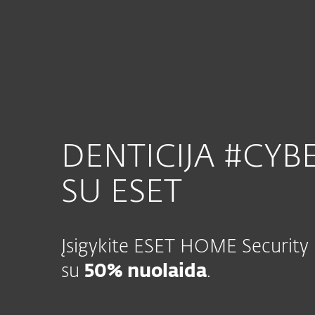
Namams
Verslui
Namų apsauga
Atsisiųsti
DENTICIJA #CYB
SU ESET
Įsigykite ESET HOME Security
su
50% nuolaida
.