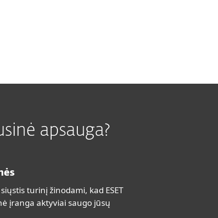
rusinė apsauga?
mės
r siųstis turinį žinodami, kad ESET
ė įranga aktyviai saugo jūsų