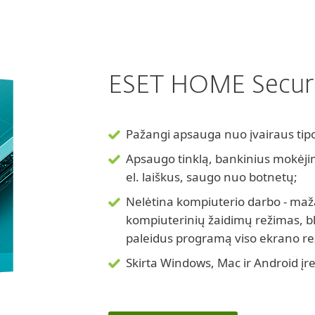
ESET HOME Securit
Pažangi apsauga nuo įvairaus tip
Apsaugo tinklą, bankinius mokėj
el. laiškus, saugo nuo botnetų;
Nelėtina kompiuterio darbo - maž
kompiuterinių žaidimų režimas, bl
paleidus programą viso ekrano r
Skirta Windows, Mac ir Android įr