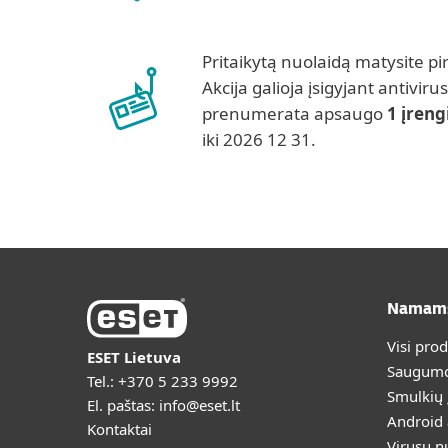
Pritaikytą nuolaidą matysite pi
Akcija galioja įsigyjant antiviru
prenumerata apsaugo
1 įreng
iki 2026 12 31.
Namam
Visi pro
ESET Lietuva
Saugumo
Tel.:
+370 5 233 9992
Smulkių
El. paštas:
info@eset.lt
Android
Kontaktai
Virusų n