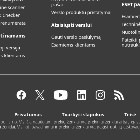
įrašai
ESET pa
ine scanner
Verslo produktų pristatymai
k Checker
Esamiem
prenumerata
Technin
Atsisiųsti verslui
Nuotoli
sti namams
Gauti verslo pasiūlymą
Pateikti
Esamiems klientams
nutrauk
i versija
s klientams
Privatumas
Tvarkyti slapukus
Teisė
. s r.o. Visi čia naudojami prekių ženklai yra prekiniai ženklai arba įregistr
enklai. Visi kiti pavadinimai ir prekiniai ženklai yra įregistruoti jų atstova