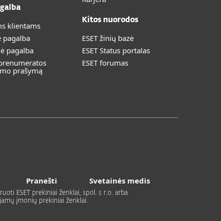
galba
Kitos nuorodos
s klientams
ė pagalba
ESET žinių bazė
nė pagalba
ESET Status portalas
 prenumeratos
ESET forumas
imo prašymą
Pranešti
Svetainės medis
uoti ESET prekiniai ženklai, spol. s r.o. arba
ujamų įmonių prekiniai ženklai.