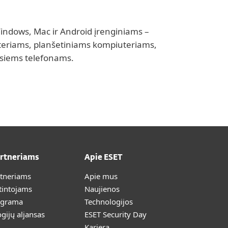
Windows, Mac ir Android įrenginiams –
eriams, planšetiniams kompiuteriams,
siems telefonams.
artneriams
Apie ESET
rtneriams
Apie mus
tintojams
Naujienos
ograma
Technologijos
gijų aljansas
ESET Security Day
Karjera