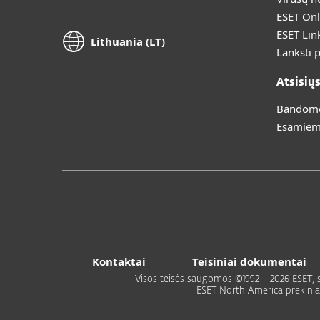
ESET Onl
ESET Lin
Lithuania (LT)
Lanksti 
Atsisių
Bandomoj
Esamiem
Kontaktai
Teisiniai dokumentai
Visos teisės saugomos ©1992 - 2026 ESET, spol
ESET North America prekiniai ž