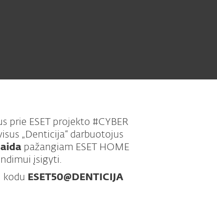
gus prie ESET projekto #CYBER
sus „Denticija“ darbuotojus
laida
pažangiam ESET HOME
dimui įsigyti.
iu kodu
ESET50@DENTICIJA