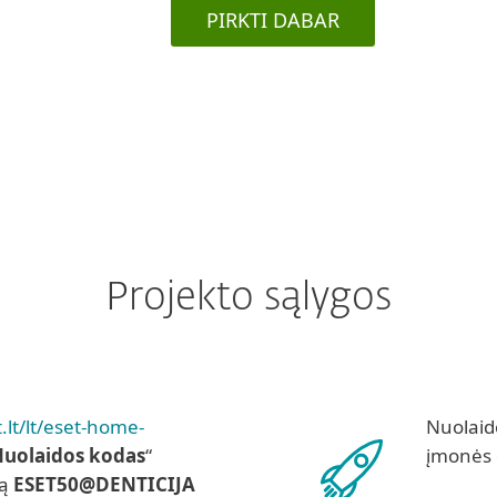
PIRKTI DABAR
Projekto sąlygos
.lt/lt/eset-home-
Nuolaido
uolaidos kodas
“
įmonės 
dą
ESET50@DENTICIJA