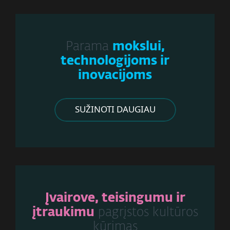
Parama
mokslui,
technologijoms ir
inovacijoms
SUŽINOTI DAUGIAU
Įvairove, teisingumu ir
įtraukimu
pagrįstos kultūros
kūrimas