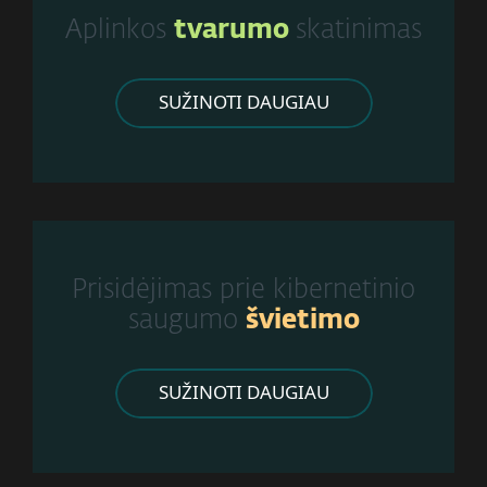
Aplinkos
tvarumo
skatinimas
SUŽINOTI DAUGIAU
Prisidėjimas prie kibernetinio
saugumo
švietimo
SUŽINOTI DAUGIAU