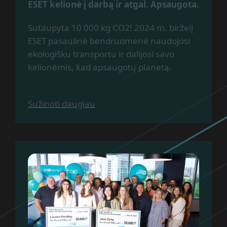
ESET kelionė į darbą ir atgal. Apsaugota.
Sutaupyta 10 000 kg CO2! 2024 m. birželį
ESET pasaulinė bendruomenė naudojosi
ekologišku transportu ir dalijosi savo
kelionėmis, kad apsaugotų planetą.
Sužinoti daugiau