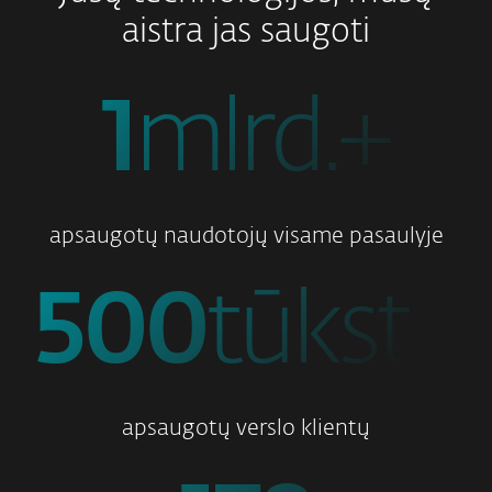
aistra jas saugoti
1
mlrd.+
apsaugotų naudotojų visame pasaulyje
500
tūkst.+
apsaugotų verslo klientų