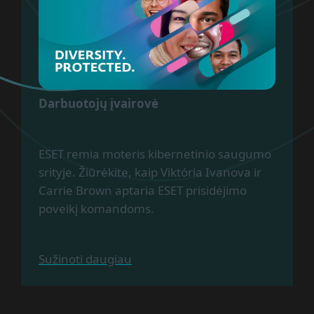
Darbuotojų įvairovė
ESET remia moteris kibernetinio saugumo
srityje. Žiūrėkite, kaip Viktória Ivanova ir
Carrie Brown aptaria ESET prisidėjimo
poveikį komandoms.
Sužinoti daugiau