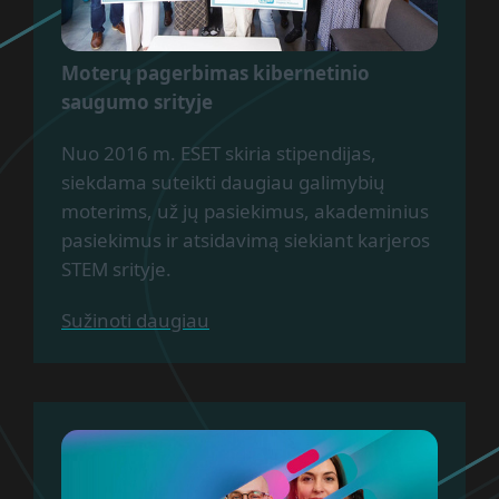
Moterų pagerbimas kibernetinio
saugumo srityje
Nuo 2016 m. ESET skiria stipendijas,
siekdama suteikti daugiau galimybių
moterims, už jų pasiekimus, akademinius
pasiekimus ir atsidavimą siekiant karjeros
STEM srityje.
Sužinoti daugiau