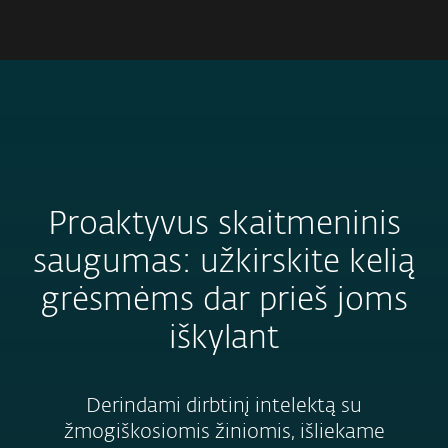
MENU
Proaktyvus skaitmeninis
saugumas: užkirskite kelią
grėsmėms dar prieš joms
iškylant
Derindami dirbtinį intelektą su
žmogiškosiomis žiniomis, išliekame