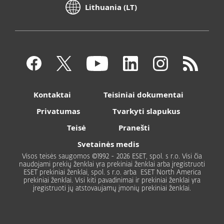
Lithuania (LT)
Kontaktai
Teisiniai dokumentai
Privatumas
Tvarkyti slapukus
Teisė
Pranešti
Svetainės medis
Visos teisės saugomos ©1992 - 2026 ESET, spol. s r.o. Visi čia
naudojami prekių ženklai yra prekiniai ženklai arba įregistruoti
ESET prekiniai ženklai, spol. s r.o. arba ESET North America
prekiniai ženklai. Visi kiti pavadinimai ir prekiniai ženklai yra
įregistruoti jų atstovaujamų įmonių prekiniai ženklai.