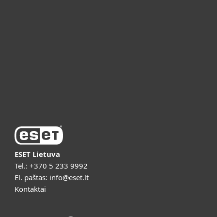
ESET partneriams
ESET pagalba
Apie ESET
Vaizdo pristatymai
ESET Lietuva
Tel.:
+370 5 233 9992
El. paštas:
info@eset.lt
Kontaktai