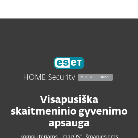
MENU
HOME Security
2026 M. LEIDIMAS
Visapusiška
skaitmeninio gyvenimo
apsauga
kompiuteriams, „macOS“, išmaniesiems