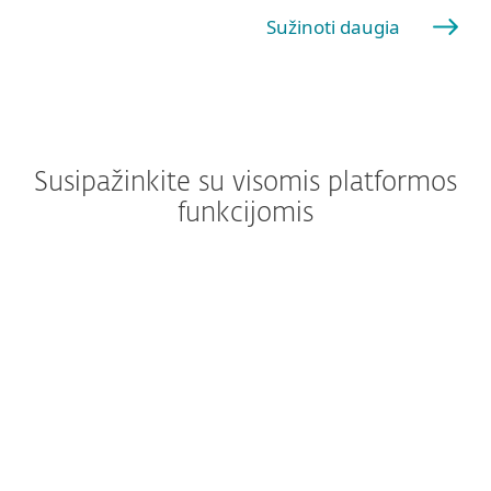
Sužinoti daugia
Susipažinkite su visomis platformos
funkcijomis
Windows
Windows ARM
macOS
Android
iOS