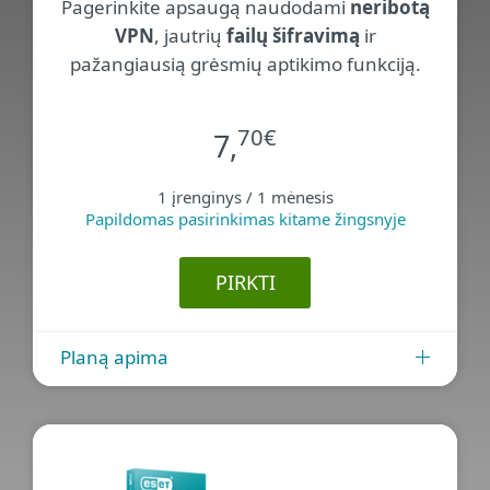
Pagerinkite apsaugą naudodami
neribotą
VPN
, jautrių
failų šifravimą
ir
pažangiausią grėsmių aptikimo funkciją.
70
€
7,
1 įrenginys / 1 mėnesis
Papildomas pasirinkimas kitame žingsnyje
PIRKTI
Planą apima