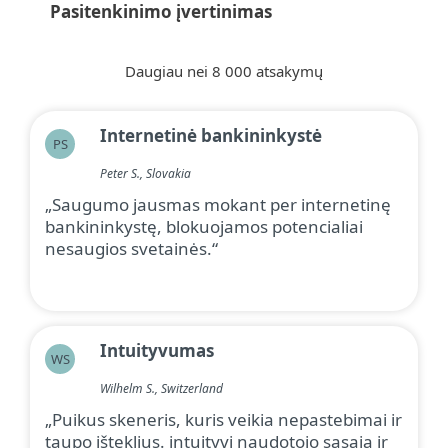
Pasitenkinimo įvertinimas
Daugiau nei 8 000 atsakymų
Internetinė bankininkystė
PS
Peter S., Slovakia
„Saugumo jausmas mokant per internetinę
bankininkystę, blokuojamos potencialiai
nesaugios svetainės.“
Intuityvumas
WS
Wilhelm S., Switzerland
„Puikus skeneris, kuris veikia nepastebimai ir
taupo išteklius. intuityvi naudotojo sąsaja ir