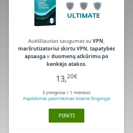
ULTIMATE
Aukščiausias saugumas su
VPN
,
maršrutizatoriui skirtu VPN
,
tapatybės
apsauga
ir
duomenų atkūrimu po
kenkėjo atakos
.
20
€
13,
5 įrenginiai / 1 mėnesis
Papildomas pasirinkimas kitame žingsnyje
PIRKTI