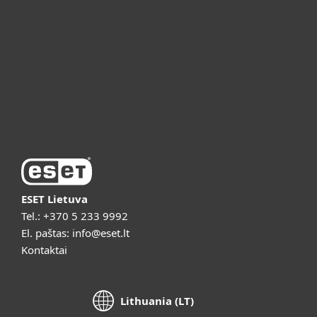
ESET partneriams
ESET pagalba
Apie ESET
Vaizdo pristatymai
ESET Lietuva
Tel.:
+370 5 233 9992
El. paštas:
info@eset.lt
Kontaktai
Lithuania (LT)