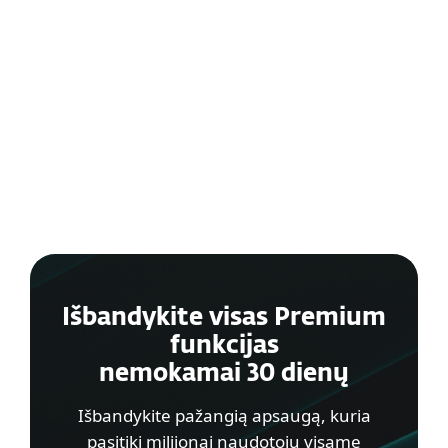
spragas
Blokuokite
nepageidaujamus
skambučius
Išbandykite visas Premium
funkcijas
nemokamai 30 dienų
Išbandykite pažangią apsaugą, kuria
pasitiki milijonai naudotojų visame