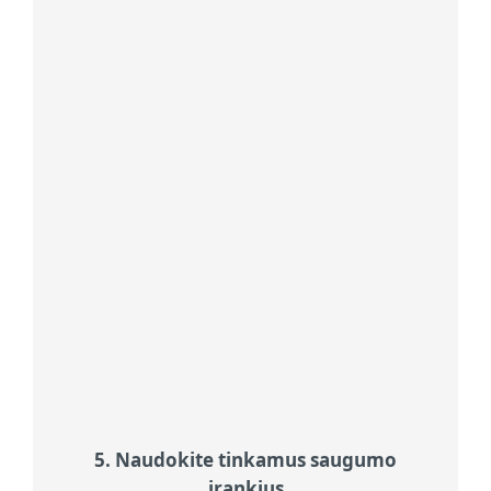
Būkite atsargūs su nuorodomis,
pateiktomis nepageidaujamose SMS
žinutėse ar pranešimuose, ypač jei
jos skamba skubiai arba žada kažką
pernelyg gero, kad būtų tiesa.
Patikrinkite siuntėjo duomenis
Patikrinkite siuntėjo duomenis:
Dažnai sukčiaujama siunčiant
pranešimus, kuriuose apsimetama
bankais ar tarnybomis ir prašoma
nedelsiant imtis veiksmų.
5. Naudokite tinkamus saugumo
įrankius