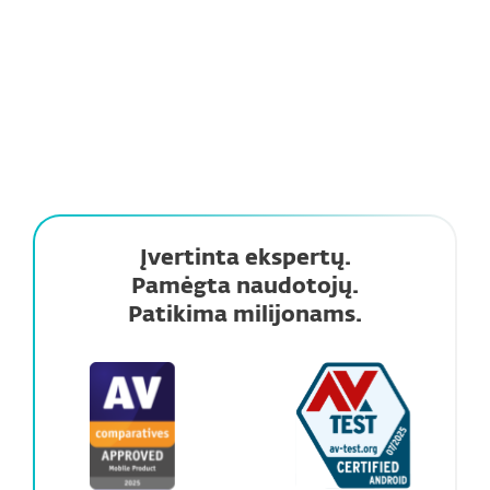
veikiančią žvalgybą, kad greitai aptiktų naujas
grėsmes ir apsaugotų jus nuo naujausių pavojų.
Įvertinta ekspertų.
Pamėgta naudotojų.
Patikima milijonams.