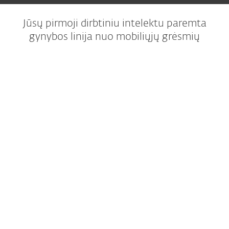
Jūsų pirmoji dirbtiniu intelektu paremta
gynybos linija nuo mobiliųjų grėsmių
Patikima apsauga
Mūsų dirbtiniu intelektu paremta NOD32
technologija užtikrina, kad kiekviena
atsisiunčiama programėlė būtų saugi, todėl
galite diegti užtikrintai.