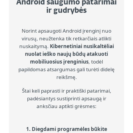
Android saugumo patarimai
ir gudrybės
Norint apsaugoti Android įrenginį nuo
virusų, neužtenka tik retkarčiais atlikti
nuskaitymą.
Kibernetiniai nusikaltėliai
nuolat ieško naujų būdų atakuoti
mobiliuosius įrenginius
, todėl
papildomas atsargumas gali turėti didelę
reikšmę.
Štai keli paprasti ir praktiški patarimai,
padėsiantys sustiprinti apsaugą ir
anksčiau aptikti grėsmes:
1. Diegdami programėles būkite