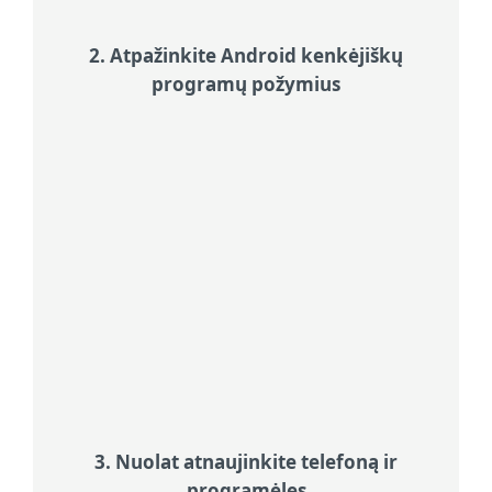
2. Atpažinkite Android kenkėjiškų
programų požymius
Atkreipkite dėmesį į neįprastą elgesį
Atkreipkite dėmesį į neįprastą elgesį,
pavyzdžiui, dažnai atsirandančius
iškylančius langus ar įkyrias
reklamas, staigų baterijos
išsikrovimą, sulėtėjusį veikimą arba
keistus mokesčius telefono
sąskaitoje.
3. Nuolat atnaujinkite telefoną ir
programėles