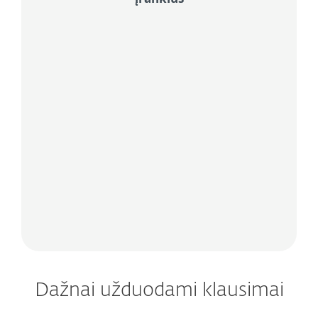
Pasikliaukite patikimu saugumu
Saugokite savo asmeninius
duomenis, finansus ir veiklą
internete, naudodamiesi
antivirusinės programos, VPN,
tapatybės apsaugos ir apsaugos nuo
vagysčių funkcijomis - visos jos
įtrauktos į ESET HOME Security
Ultimate planą.
Dažnai užduodami klausimai