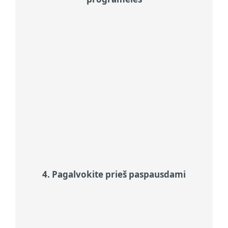
Naudokitės atnaujinimais
Atnaujinimai – tai ne tik naujos
funkcijos; jie dažnai pašalina
saugumo spragas, kuriomis
pasinaudoja įsilaužėliai. Įjunkite
automatinius atnaujinimus, kad
visada būtumėte apsaugoti ir
neturėtumėte apie tai galvoti.
4. Pagalvokite prieš paspausdami
Kaip atpažinti sukčiavimą SMS žinutėmis
(smishingą)