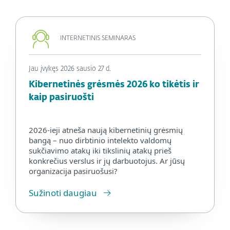
INTERNETINIS SEMINARAS
Jau įvykęs 2026 sausio 27 d.
Kibernetinės grėsmės 2026 ko tikėtis ir
kaip pasiruošti
2026-ieji atneša naują kibernetinių grėsmių
bangą – nuo dirbtinio intelekto valdomų
sukčiavimo atakų iki tikslinių atakų prieš
konkrečius verslus ir jų darbuotojus. Ar jūsų
organizacija pasiruošusi?
Sužinoti daugiau