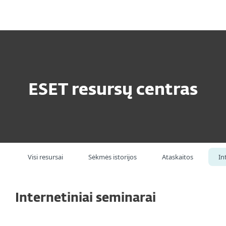
MENU
ESET resursų centras
Visi resursai
Sėkmės istorijos
Ataskaitos
In
Internetiniai seminarai