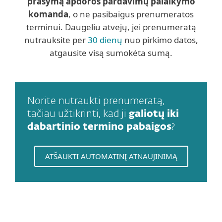
prašymą apdoros pardavimų palaikymo
komanda
, o ne pasibaigus prenumeratos
terminui. Daugeliu atvejų, jei prenumeratą
nutrauksite per
30 dienų
nuo pirkimo datos,
atgausite visą sumokėta sumą.
Norite nutraukti prenumeratą,
tačiau užtikrinti, kad ji
galiotų iki
dabartinio termino pabaigos
?
ATŠAUKTI AUTOMATINĮ ATNAUJINIMĄ