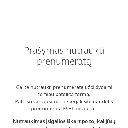
MENU
Prašymas nutraukti
prenumeratą
Galite nutraukti prenumeratą užpildydami
žemiau pateiktą formą.
Pateikus atšaukimą, nebegalėsite naudotis
prenumerata ESET apsaugai.
Nutraukimas įsigalios iškart po to, kai jūsų