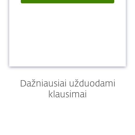
Dažniausiai užduodami
klausimai
Kur galiu rasti savo
prenumeratos kodą / viešąjį