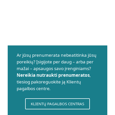
Ar turiu nutraukti
prenumeratą ir įsigyti naują,
ar galiu redaguoti esamą
prenumeratą?
Ar jūsų prenumerata nebeatitinka jūsų
poreikių? Įsigijote per daug – arba per
mažai – apsaugos savo įrenginiams?
Nereikia nutraukti prenumeratos
,
tiesiog pakoreguokite ją Klientų
pagalbos centre
.
KLIENTŲ PAGALBOS CENTRAS