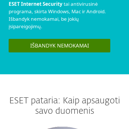
ESET Internet Security
tai antivirusinė
programa, skirta Windows, Mac ir Android.
Išbandyk nemokamai, be jokių
įsipareigojimų.
IŠBANDYK NEMOKAMAI
ESET pataria: Kaip apsaugoti
savo duomenis