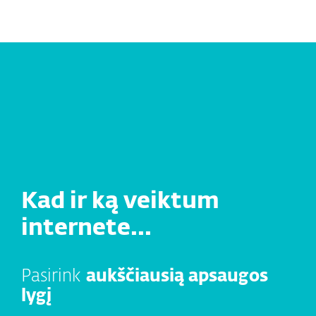
MENU
Kad ir ką veiktum
internete...
Pasirink
aukščiausią apsaugos
lygį