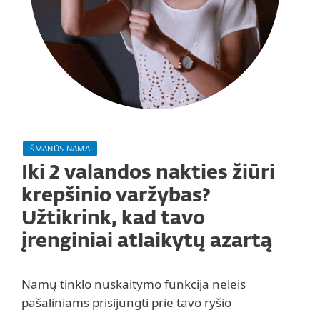
IŠMANŪS NAMAI
Iki 2 valandos nakties žiūri
krepšinio varžybas?
Užtikrink, kad tavo
įrenginiai atlaikytų azartą
Namų tinklo nuskaitymo funkcija neleis
pašaliniams prisijungti prie tavo ryšio