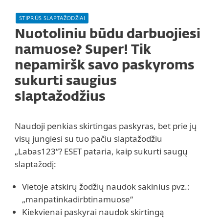
STIPRŪS SLAPTAŽODŽIAI
Nuotoliniu būdu darbuojiesi
namuose? Super! Tik
nepamiršk savo paskyroms
sukurti saugius
slaptažodžius
Naudoji penkias skirtingas paskyras, bet prie jų
visų jungiesi su tuo pačiu slaptažodžiu
„Labas123“? ESET pataria, kaip sukurti saugų
slaptažodį:
Vietoje atskirų žodžių naudok sakinius pvz.:
„manpatinkadirbtinamuose“
Kiekvienai paskyrai naudok skirtingą