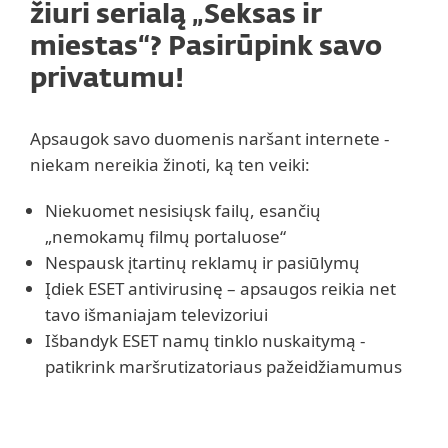
žiuri serialą „Seksas ir
miestas“? Pasirūpink savo
privatumu!
Apsaugok savo duomenis naršant internete -
niekam nereikia žinoti, ką ten veiki:
Niekuomet nesisiųsk failų, esančių
„nemokamų filmų portaluose“
Nespausk įtartinų reklamų ir pasiūlymų
Įdiek ESET antivirusinę – apsaugos reikia net
tavo išmaniajam televizoriui
Išbandyk ESET namų tinklo nuskaitymą -
patikrink maršrutizatoriaus pažeidžiamumus