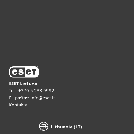
ESET partneriams
ESET pagalba
Apie ESET
Vaizdo pristatymai
ESET Lietuva
Tel.:
+370 5 233 9992
El. paštas:
info@eset.lt
Kontaktai
Lithuania (LT)