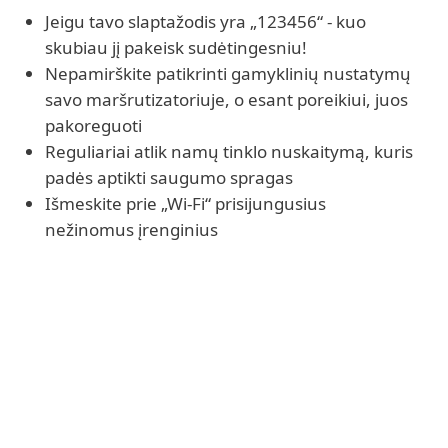
Jeigu tavo slaptažodis yra „123456“ - kuo
skubiau jį pakeisk sudėtingesniu!
Nepamirškite patikrinti gamyklinių nustatymų
savo maršrutizatoriuje, o esant poreikiui, juos
pakoreguoti
Reguliariai atlik namų tinklo nuskaitymą, kuris
padės aptikti saugumo spragas
Išmeskite prie „Wi-Fi“ prisijungusius
nežinomus įrenginius
DAUGIAU